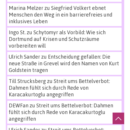
Marina Melzer
zu
Siegfried Volkert ebnet
Menschen den Weg in ein barrierefreies und
inklusives Leben
Ingo St.
zu
Schytomyr als Vorbild: Wie sich
Dortmund auf Krisen und Schutzräume
vorbereiten will
Ulrich Sander
zu
Entscheidung gefallen: Die
neue Straße in Grevel wird den Namen von Kurt
Goldstein tragen
Till Strucksberg
zu
Streit ums Bettelverbot:
Dahmen fühlt sich durch Rede von
Karacakurtoglu angegriffen
DEWFan
zu
Streit ums Bettelverbot: Dahmen
fühlt sich durch Rede von Karacakurtoglu
angegriffen
Ulrich Sander
zu
Streit ums Bettelverbot: