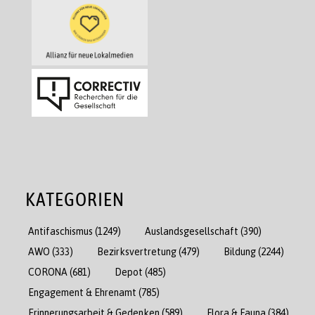
KATEGORIEN
Antifaschismus
(1249)
Auslandsgesellschaft
(390)
AWO
(333)
Bezirksvertretung
(479)
Bildung
(2244)
CORONA
(681)
Depot
(485)
Engagement & Ehrenamt
(785)
Erinnerungsarbeit & Gedenken
(589)
Flora & Fauna
(384)