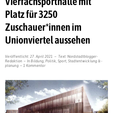
Vierfachsporthalle mit
Platz für 3250
Zuschauer*innen im
Unionviertel aussehen
Veröffentlicht:
27. April 2021
Text:
Nordstadtblogger-
Redaktion
In
Bildung
,
Politik
,
Sport
,
Stadtentwicklung & -
zu
planung
1 Kommentar
So
soll
die
neue
bundesligataugliche
Vierfachsporthalle
mit
Platz
für
3250