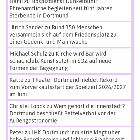
Danii
zu
Hospizdienst Dunkelbunt:
Ehrenamtliche begleiten seit fünf Jahren
Sterbende in Dortmund
Ulrich Sander
zu
Rund 350 Menschen
versammeln sich auf dem Friedensplatz zu
einer Gedenk- und Mahnwache
Michael Schulz
zu
Kirche wird Bar wird
Schachclub: Kunst setzt im SÖZ auf neue
Formen der Begegnung
Katte
zu
Theater Dortmund meldet Rekord
zum Vorverkaufsstart der Spielzeit 2026/2027
im Juni
Christel Loock
zu
Wem gehört die Innenstadt?
Dortmund beschließt Bettelverbot vor der
Außengastronomie
Peter
zu
IHK Dortmund: Industrie klagt über
hohe Energiepreise und fehlende Planbarkeit