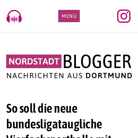
Skip
to
MENÜ
content
So soll die neue
bundesligataugliche