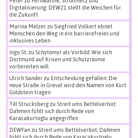
Peter
zu
Fernwärme, Stromnetz und
Digitalisierung: DEW21 stellt die Weichen für
die Zukunft
Marina Melzer
zu
Siegfried Volkert ebnet
Menschen den Weg in ein barrierefreies und
inklusives Leben
Ingo St.
zu
Schytomyr als Vorbild: Wie sich
Dortmund auf Krisen und Schutzräume
vorbereiten will
Ulrich Sander
zu
Entscheidung gefallen: Die
neue Straße in Grevel wird den Namen von Kurt
Goldstein tragen
Till Strucksberg
zu
Streit ums Bettelverbot:
Dahmen fühlt sich durch Rede von
Karacakurtoglu angegriffen
DEWFan
zu
Streit ums Bettelverbot: Dahmen
fühlt sich durch Rede von Karacakurtoglu