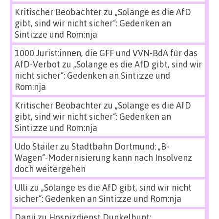
Kritischer Beobachter
zu
„Solange es die AfD
gibt, sind wir nicht sicher“: Gedenken an
Sinti:zze und Rom:nja
1000 Jurist:innen, die GFF und VVN-BdA für das
AfD-Verbot
zu
„Solange es die AfD gibt, sind wir
nicht sicher“: Gedenken an Sinti:zze und
Rom:nja
Kritischer Beobachter
zu
„Solange es die AfD
gibt, sind wir nicht sicher“: Gedenken an
Sinti:zze und Rom:nja
Udo Stailer
zu
Stadtbahn Dortmund: „B-
Wagen“-Modernisierung kann nach Insolvenz
doch weitergehen
Ulli
zu
„Solange es die AfD gibt, sind wir nicht
sicher“: Gedenken an Sinti:zze und Rom:nja
Danii
zu
Hospizdienst Dunkelbunt: