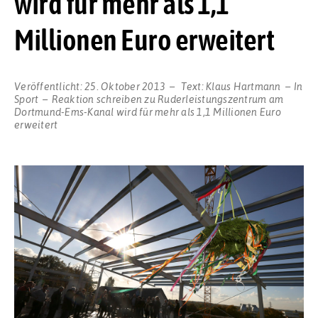
wird für mehr als 1,1
Millionen Euro erweitert
Veröffentlicht:
25. Oktober 2013
Text:
Klaus Hartmann
In
Sport
Reaktion schreiben
zu Ruderleistungszentrum am
Dortmund-Ems-Kanal wird für mehr als 1,1 Millionen Euro
erweitert