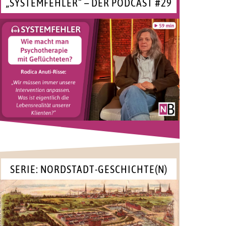
„SYSTEMFEHLER“ – DER PODCAST #29
SERIE: NORDSTADT-GESCHICHTE(N)