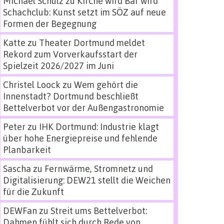
Michael Schulz
zu
Kirche wird Bar wird
Schachclub: Kunst setzt im SÖZ auf neue
Formen der Begegnung
Katte
zu
Theater Dortmund meldet
Rekord zum Vorverkaufsstart der
Spielzeit 2026/2027 im Juni
Christel Loock
zu
Wem gehört die
Innenstadt? Dortmund beschließt
Bettelverbot vor der Außengastronomie
Peter
zu
IHK Dortmund: Industrie klagt
über hohe Energiepreise und fehlende
Planbarkeit
Sascha
zu
Fernwärme, Stromnetz und
Digitalisierung: DEW21 stellt die Weichen
für die Zukunft
DEWFan
zu
Streit ums Bettelverbot:
Dahmen fühlt sich durch Rede von