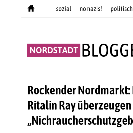
Skip
sozial
no nazis!
politisch
to
content
Rockender Nordmarkt: 
Ritalin Ray überzeugen
„Nichraucherschutzgeb