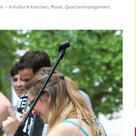
nn
In
Kultur & Kreatives
,
Musik
,
Quartiersmanagement
,
et“