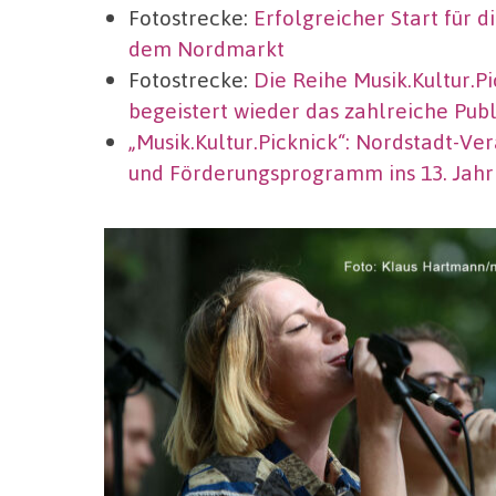
Fotostrecke:
Erfolgreicher Start für d
dem Nordmarkt
Fotostrecke:
Die Reihe Musik.Kultur.P
begeistert wieder das zahlreiche Pub
„Musik.Kultur.Picknick“: Nordstadt-V
und Förderungsprogramm ins 13. Jahr