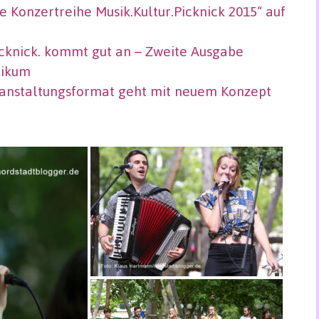
ie Konzertreihe Musik.Kultur.Picknick 2015“ auf
icknick. kommt gut an – Zweite Ausgabe
likum
eranstaltungsformat geht mit neuem Konzept