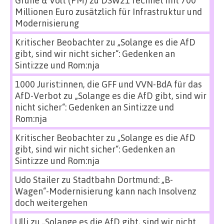
Millionen Euro zusätzlich für Infrastruktur und
Modernisierung
Kritischer Beobachter
zu
„Solange es die AfD
gibt, sind wir nicht sicher“: Gedenken an
Sinti:zze und Rom:nja
1000 Jurist:innen, die GFF und VVN-BdA für das
AfD-Verbot
zu
„Solange es die AfD gibt, sind wir
nicht sicher“: Gedenken an Sinti:zze und
Rom:nja
Kritischer Beobachter
zu
„Solange es die AfD
gibt, sind wir nicht sicher“: Gedenken an
Sinti:zze und Rom:nja
Udo Stailer
zu
Stadtbahn Dortmund: „B-
Wagen“-Modernisierung kann nach Insolvenz
doch weitergehen
Ulli
zu
„Solange es die AfD gibt, sind wir nicht