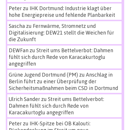
Peter
zu
IHK Dortmund: Industrie klagt über
hohe Energiepreise und fehlende Planbarkeit
Sascha
zu
Fernwärme, Stromnetz und
Digitalisierung: DEW21 stellt die Weichen für
die Zukunft
DEWFan
zu
Streit ums Bettelverbot: Dahmen
fühlt sich durch Rede von Karacakurtoglu
angegriffen
Grüne Jugend Dortmund (PM)
zu
Anschlag in
Berlin führt zu einer Überprüfung der
Sicherheitsmaßnahmen beim CSD in Dortmund
Ulrich Sander
zu
Streit ums Bettelverbot:
Dahmen fühlt sich durch Rede von
Karacakurtoglu angegriffen
Peter
zu
IHK-Spitze bei OB Kalouti:
Rückendeckung im Streit um neue