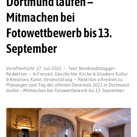
Dortmund laufen –
Mitmachen bei
Fotowettbewerb bis 13.
September
Veröffentlicht:
27. Juli 2021
Text:
Nordstadtblogger-
Redaktion
In
Freizeit
,
Geschichte
,
Kirche & Glauben
,
Kultur
& Kreatives
,
Kunst
,
Veranstaltung
Reaktion schreiben
zu
Planungen zum Tag des offenen Denkmals 2021 in Dortmund
laufen – Mitmachen bei Fotowettbewerb bis 13. September