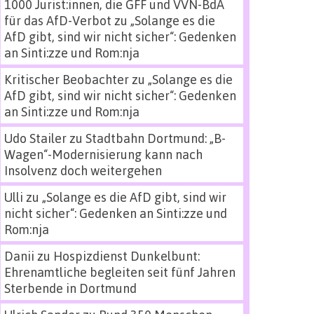
1000 Jurist:innen, die GFF und VVN-BdA
für das AfD-Verbot
zu
„Solange es die
AfD gibt, sind wir nicht sicher“: Gedenken
an Sinti:zze und Rom:nja
Kritischer Beobachter
zu
„Solange es die
AfD gibt, sind wir nicht sicher“: Gedenken
an Sinti:zze und Rom:nja
Udo Stailer
zu
Stadtbahn Dortmund: „B-
Wagen“-Modernisierung kann nach
Insolvenz doch weitergehen
Ulli
zu
„Solange es die AfD gibt, sind wir
nicht sicher“: Gedenken an Sinti:zze und
Rom:nja
Danii
zu
Hospizdienst Dunkelbunt:
Ehrenamtliche begleiten seit fünf Jahren
Sterbende in Dortmund