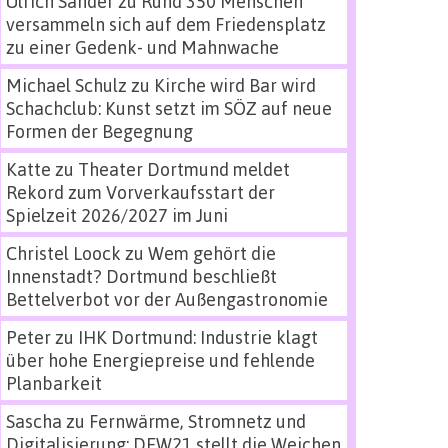
Ulrich Sander
zu
Rund 350 Menschen
versammeln sich auf dem Friedensplatz
zu einer Gedenk- und Mahnwache
Michael Schulz
zu
Kirche wird Bar wird
Schachclub: Kunst setzt im SÖZ auf neue
Formen der Begegnung
Katte
zu
Theater Dortmund meldet
Rekord zum Vorverkaufsstart der
Spielzeit 2026/2027 im Juni
Christel Loock
zu
Wem gehört die
Innenstadt? Dortmund beschließt
Bettelverbot vor der Außengastronomie
Peter
zu
IHK Dortmund: Industrie klagt
über hohe Energiepreise und fehlende
Planbarkeit
Sascha
zu
Fernwärme, Stromnetz und
Digitalisierung: DEW21 stellt die Weichen