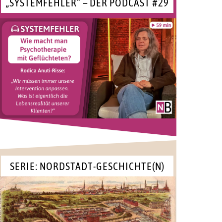
„SYSTEMFEHLER“ – DER PODCAST #29
SERIE: NORDSTADT-GESCHICHTE(N)