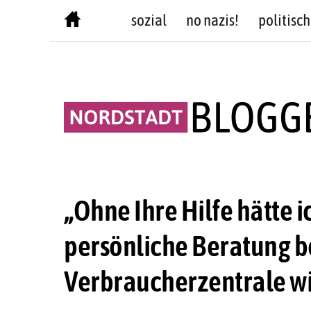
Skip
sozial
no nazis!
politisch
to
content
„Ohne Ihre Hilfe hätte i
persönliche Beratung b
Verbraucherzentrale w