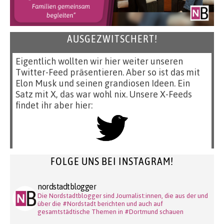
AUSGEZWITSCHERT!
Eigentlich wollten wir hier weiter unseren
Twitter-Feed präsentieren. Aber so ist das mit
Elon Musk und seinen grandiosen Ideen. Ein
Satz mit X, das war wohl nix. Unsere X-Feeds
findet ihr aber hier:
FOLGE UNS BEI INSTAGRAM!
nordstadtblogger
Die Nordstadtblogger sind Journalist:innen, die aus der und
über die #Nordstadt berichten und auch auf
gesamtstädtische Themen in #Dortmund schauen