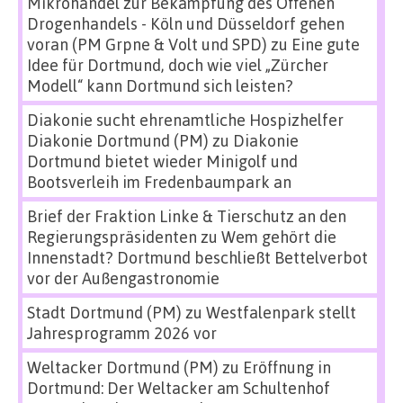
Mikrohandel zur Bekämpfung des Offenen
Drogenhandels - Köln und Düsseldorf gehen
voran (PM Grpne & Volt und SPD)
zu
Eine gute
Idee für Dortmund, doch wie viel „Zürcher
Modell“ kann Dortmund sich leisten?
Diakonie sucht ehrenamtliche Hospizhelfer
Diakonie Dortmund (PM)
zu
Diakonie
Dortmund bietet wieder Minigolf und
Bootsverleih im Fredenbaumpark an
Brief der Fraktion Linke & Tierschutz an den
Regierungspräsidenten
zu
Wem gehört die
Innenstadt? Dortmund beschließt Bettelverbot
vor der Außengastronomie
Stadt Dortmund (PM)
zu
Westfalenpark stellt
Jahresprogramm 2026 vor
Weltacker Dortmund (PM)
zu
Eröffnung in
Dortmund: Der Weltacker am Schultenhof