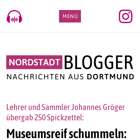
Skip
to
MENÜ
content
Lehrer und Sammler Johannes Gröger
übergab 250 Spickzettel:
Museumsreif schummeln: