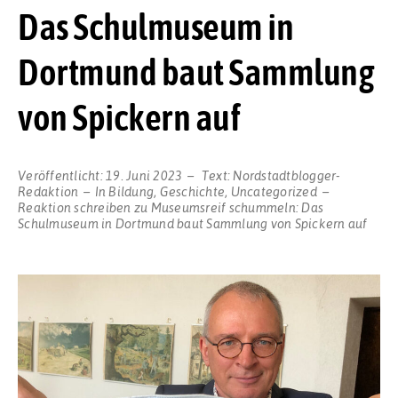
Das Schulmuseum in
Dortmund baut Sammlung
von Spickern auf
Veröffentlicht:
19. Juni 2023
Text:
Nordstadtblogger-
Redaktion
In
Bildung
,
Geschichte
,
Uncategorized
Reaktion schreiben
zu Museumsreif schummeln: Das
Schulmuseum in Dortmund baut Sammlung von Spickern auf