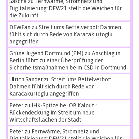
Sascha
zu
Fernwärme, Stromnetz und
Digitalisierung: DEW21 stellt die Weichen für
die Zukunft
DEWFan
zu
Streit ums Bettelverbot: Dahmen
fühlt sich durch Rede von Karacakurtoglu
angegriffen
Grüne Jugend Dortmund (PM)
zu
Anschlag in
Berlin führt zu einer Überprüfung der
Sicherheitsmaßnahmen beim CSD in Dortmund
Ulrich Sander
zu
Streit ums Bettelverbot:
Dahmen fühlt sich durch Rede von
Karacakurtoglu angegriffen
Peter
zu
IHK-Spitze bei OB Kalouti:
Rückendeckung im Streit um neue
Wirtschaftsflächen der Stadt
Peter
zu
Fernwärme, Stromnetz und
Digitalisierung: DEW21 stellt die Weichen für