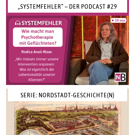
„SYSTEMFEHLER“ – DER PODCAST #29
SERIE: NORDSTADT-GESCHICHTE(N)