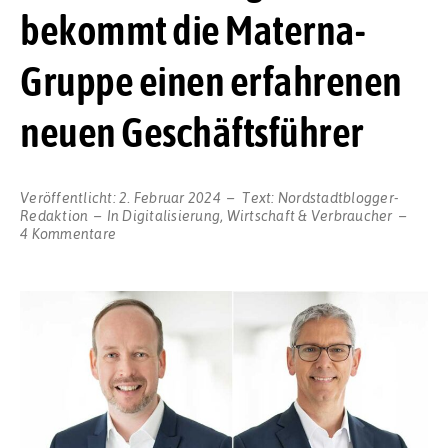
bekommt die Materna-
Gruppe einen erfahrenen
neuen Geschäftsführer
Veröffentlicht:
2. Februar 2024
Text:
Nordstadtblogger-
Redaktion
In
Digitalisierung
,
Wirtschaft & Verbraucher
zu
4 Kommentare
Mit
Michael
Hagedorn
bekommt
die
Materna-
Gruppe
einen
erfahrenen
neuen
Geschäftsführer