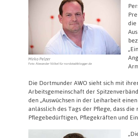
Per
Pre
die
Aus
bez
„Ei
Ang
Mirko Pelzer
Foto: Alexander Völkel für nordstadtblogger.de
Arm
Die Dortmunder AWO sieht sich mit ihren
Arbeitsgemeinschaft der Spitzenverbänd
den „Auswüchsen in der Leiharbeit eine
anlässlich des Tags der Pflege, dass di
Pflegebedürftigen, Pflegekräften und Ei
„Di