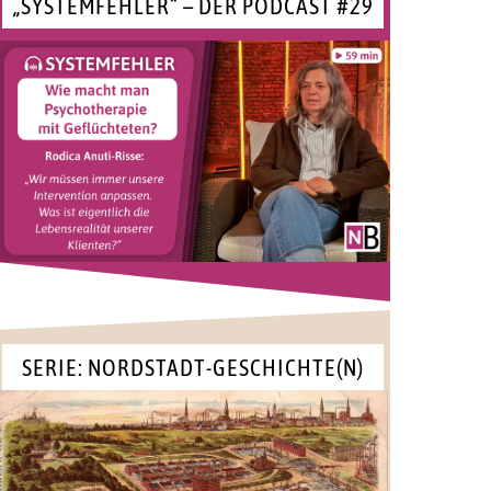
„SYSTEMFEHLER“ – DER PODCAST #29
SERIE: NORDSTADT-GESCHICHTE(N)