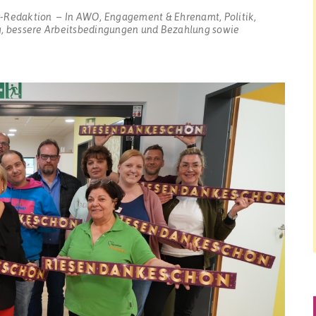
r-Redaktion
In
AWO
,
Engagement & Ehrenamt
,
Politik
,
, bessere Arbeitsbedingungen und Bezahlung sowie