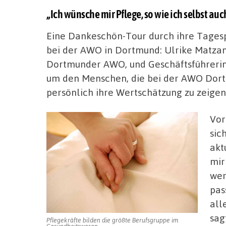
„Ich wünsche mir Pflege, so wie ich selbst a
Eine Dankeschön-Tour durch ihre Tagesp
bei der AWO in Dortmund: Ulrike Matzan
Dortmunder AWO, und Geschäftsführerin
um den Menschen, die bei der AWO Dortm
persönlich ihre Wertschätzung zu zeigen
Vor
sic
akt
mir
wer
pas
all
sag
Pflegekräfte bilden die größte Berufsgruppe im
Gesundheitswesen.