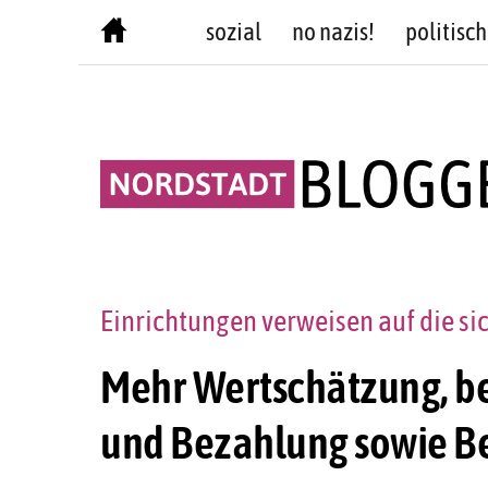
Skip
sozial
no nazis!
politisch
to
content
Einrichtungen verweisen auf die sic
Mehr Wertschätzung, b
und Bezahlung sowie B