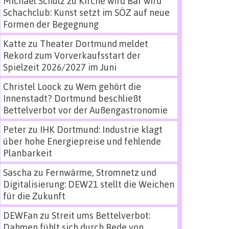
Michael Schulz
zu
Kirche wird Bar wird
Schachclub: Kunst setzt im SÖZ auf neue
Formen der Begegnung
Katte
zu
Theater Dortmund meldet
Rekord zum Vorverkaufsstart der
Spielzeit 2026/2027 im Juni
Christel Loock
zu
Wem gehört die
Innenstadt? Dortmund beschließt
Bettelverbot vor der Außengastronomie
Peter
zu
IHK Dortmund: Industrie klagt
über hohe Energiepreise und fehlende
Planbarkeit
Sascha
zu
Fernwärme, Stromnetz und
Digitalisierung: DEW21 stellt die Weichen
für die Zukunft
DEWFan
zu
Streit ums Bettelverbot:
Dahmen fühlt sich durch Rede von