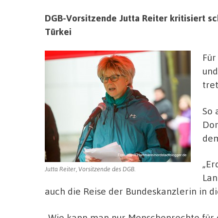
DGB-Vorsitzende Jutta Reiter kritisiert s
Türkei
Für
und
tre
So 
Dor
dem
„Er
Jutta Reiter, Vorsitzende des DGB.
Lan
auch die Reise der Bundeskanzlerin in di
„Wie kann man nur Menschenrechte für di