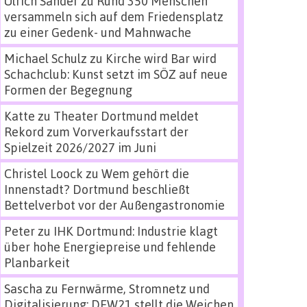
Ulrich Sander
zu
Rund 350 Menschen
versammeln sich auf dem Friedensplatz
zu einer Gedenk- und Mahnwache
Michael Schulz
zu
Kirche wird Bar wird
Schachclub: Kunst setzt im SÖZ auf neue
Formen der Begegnung
Katte
zu
Theater Dortmund meldet
Rekord zum Vorverkaufsstart der
Spielzeit 2026/2027 im Juni
Christel Loock
zu
Wem gehört die
Innenstadt? Dortmund beschließt
Bettelverbot vor der Außengastronomie
Peter
zu
IHK Dortmund: Industrie klagt
über hohe Energiepreise und fehlende
Planbarkeit
Sascha
zu
Fernwärme, Stromnetz und
Digitalisierung: DEW21 stellt die Weichen