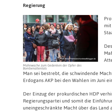
Regierung
Pro
mit
Sta
Des
Mah
Att
Mahnwache zum Gedenken der Opfer des
Bombenattentats
Man sei bestrebt, die schwindende Macht 
Erdogans AKP bei den Wahlen im Juni ein
Der Einzug der prokurdischen HDP verhi
Regierungspartei und somit die Einführun
uneingeschränkte Macht über das Land a