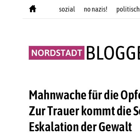
Skip
sozial
no nazis!
politisch
to
content
Mahnwache für die Opfer
Zur Trauer kommt die S
Eskalation der Gewalt