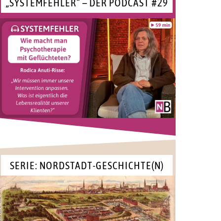
„SYSTEMFEHLER“ – DER PODCAST #29
SERIE: NORDSTADT-GESCHICHTE(N)