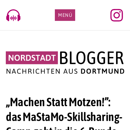
Skip
to
MENÜ
content
„Machen Statt Motzen!”:
das MaStaMo-Skillsharing-