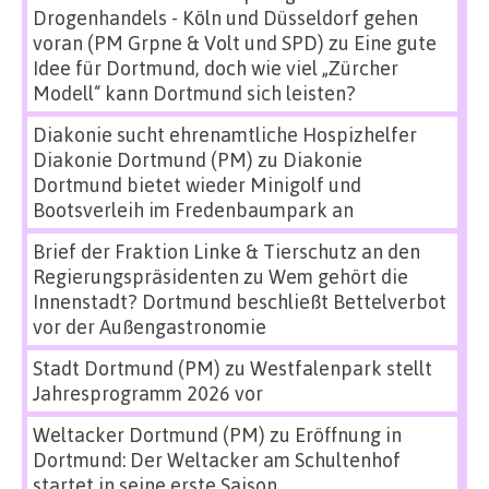
Drogenhandels - Köln und Düsseldorf gehen
voran (PM Grpne & Volt und SPD)
zu
Eine gute
Idee für Dortmund, doch wie viel „Zürcher
Modell“ kann Dortmund sich leisten?
Diakonie sucht ehrenamtliche Hospizhelfer
Diakonie Dortmund (PM)
zu
Diakonie
Dortmund bietet wieder Minigolf und
Bootsverleih im Fredenbaumpark an
Brief der Fraktion Linke & Tierschutz an den
Regierungspräsidenten
zu
Wem gehört die
Innenstadt? Dortmund beschließt Bettelverbot
vor der Außengastronomie
Stadt Dortmund (PM)
zu
Westfalenpark stellt
Jahresprogramm 2026 vor
Weltacker Dortmund (PM)
zu
Eröffnung in
Dortmund: Der Weltacker am Schultenhof
startet in seine erste Saison