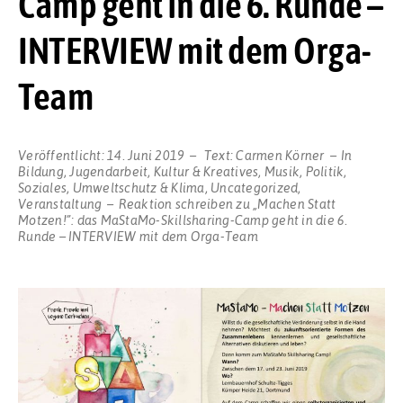
Camp geht in die 6. Runde –
INTERVIEW mit dem Orga-
Team
Veröffentlicht:
14. Juni 2019
Text:
Carmen Körner
In
Bildung
,
Jugendarbeit
,
Kultur & Kreatives
,
Musik
,
Politik
,
Soziales
,
Umweltschutz & Klima
,
Uncategorized
,
Veranstaltung
Reaktion schreiben
zu „Machen Statt
Motzen!”: das MaStaMo-Skillsharing-Camp geht in die 6.
Runde – INTERVIEW mit dem Orga-Team