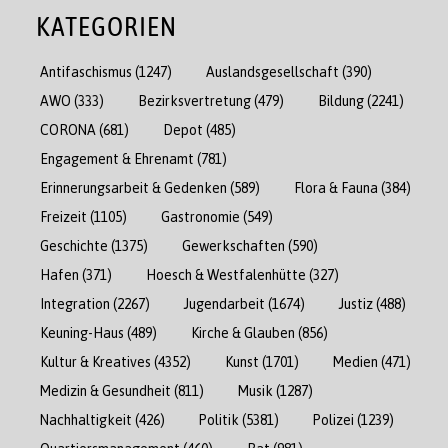
KATEGORIEN
Antifaschismus
(1247)
Auslandsgesellschaft
(390)
AWO
(333)
Bezirksvertretung
(479)
Bildung
(2241)
CORONA
(681)
Depot
(485)
Engagement & Ehrenamt
(781)
Erinnerungsarbeit & Gedenken
(589)
Flora & Fauna
(384)
Freizeit
(1105)
Gastronomie
(549)
Geschichte
(1375)
Gewerkschaften
(590)
Hafen
(371)
Hoesch & Westfalenhütte
(327)
Integration
(2267)
Jugendarbeit
(1674)
Justiz
(488)
Keuning-Haus
(489)
Kirche & Glauben
(856)
Kultur & Kreatives
(4352)
Kunst
(1701)
Medien
(471)
Medizin & Gesundheit
(811)
Musik
(1287)
Nachhaltigkeit
(426)
Politik
(5381)
Polizei
(1239)