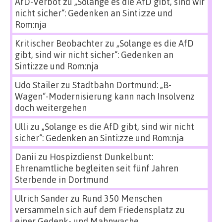
AfD-Verbot
zu
„Solange es die AfD gibt, sind wir
nicht sicher“: Gedenken an Sinti:zze und
Rom:nja
Kritischer Beobachter
zu
„Solange es die AfD
gibt, sind wir nicht sicher“: Gedenken an
Sinti:zze und Rom:nja
Udo Stailer
zu
Stadtbahn Dortmund: „B-
Wagen“-Modernisierung kann nach Insolvenz
doch weitergehen
Ulli
zu
„Solange es die AfD gibt, sind wir nicht
sicher“: Gedenken an Sinti:zze und Rom:nja
Danii
zu
Hospizdienst Dunkelbunt:
Ehrenamtliche begleiten seit fünf Jahren
Sterbende in Dortmund
Ulrich Sander
zu
Rund 350 Menschen
versammeln sich auf dem Friedensplatz zu
einer Gedenk- und Mahnwache