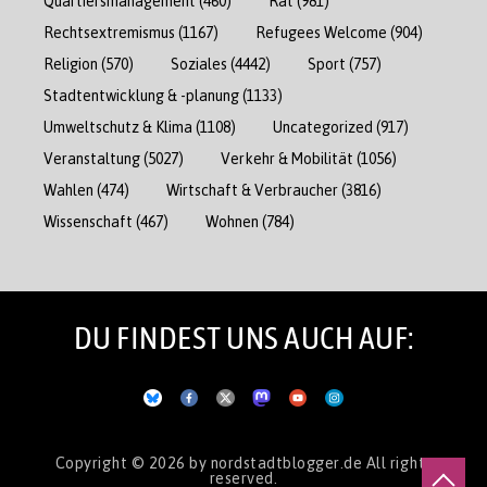
Quartiersmanagement
(460)
Rat
(981)
Rechtsextremismus
(1167)
Refugees Welcome
(904)
Religion
(570)
Soziales
(4442)
Sport
(757)
Stadtentwicklung & -planung
(1133)
Umweltschutz & Klima
(1108)
Uncategorized
(917)
Veranstaltung
(5027)
Verkehr & Mobilität
(1056)
Wahlen
(474)
Wirtschaft & Verbraucher
(3816)
Wissenschaft
(467)
Wohnen
(784)
DU FINDEST UNS AUCH AUF:
Copyright © 2026
by nordstadtblogger.de
All rights
reserved.