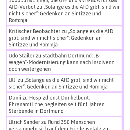
1000 Jurist:innen, die GFF und VVN-BdA für das
AfD-Verbot
zu
„Solange es die AfD gibt, sind wir
nicht sicher“: Gedenken an Sinti:zze und
Rom:nja
Kritischer Beobachter
zu
„Solange es die AfD
gibt, sind wir nicht sicher“: Gedenken an
Sinti:zze und Rom:nja
Udo Stailer
zu
Stadtbahn Dortmund: „B-
Wagen“-Modernisierung kann nach Insolvenz
doch weitergehen
Ulli
zu
„Solange es die AfD gibt, sind wir nicht
sicher“: Gedenken an Sinti:zze und Rom:nja
Danii
zu
Hospizdienst Dunkelbunt:
Ehrenamtliche begleiten seit fünf Jahren
Sterbende in Dortmund
Ulrich Sander
zu
Rund 350 Menschen
versammeln sich auf dem Friedensplatz zu