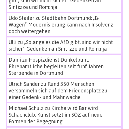
gibt, sind wir nicht sicher“: Gedenken an
Sinti:zze und Rom:nja
Udo Stailer
zu
Stadtbahn Dortmund: „B-
Wagen“-Modernisierung kann nach Insolvenz
doch weitergehen
Ulli
zu
„Solange es die AfD gibt, sind wir nicht
sicher“: Gedenken an Sinti:zze und Rom:nja
Danii
zu
Hospizdienst Dunkelbunt:
Ehrenamtliche begleiten seit fünf Jahren
Sterbende in Dortmund
Ulrich Sander
zu
Rund 350 Menschen
versammeln sich auf dem Friedensplatz zu
einer Gedenk- und Mahnwache
Michael Schulz
zu
Kirche wird Bar wird
Schachclub: Kunst setzt im SÖZ auf neue
Formen der Begegnung