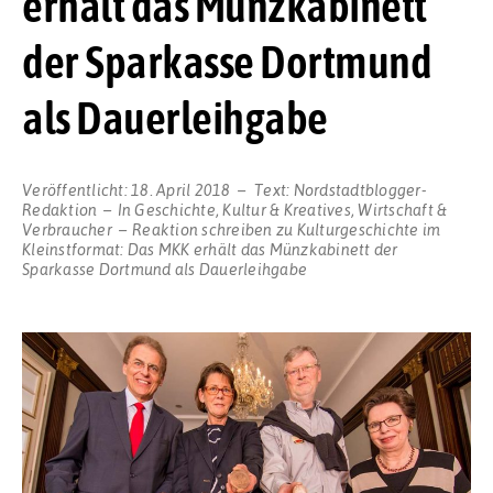
erhält das Münzkabinett
der Sparkasse Dortmund
als Dauerleihgabe
Veröffentlicht:
18. April 2018
Text:
Nordstadtblogger-
Redaktion
In
Geschichte
,
Kultur & Kreatives
,
Wirtschaft &
Verbraucher
Reaktion schreiben
zu Kulturgeschichte im
Kleinstformat: Das MKK erhält das Münzkabinett der
Sparkasse Dortmund als Dauerleihgabe