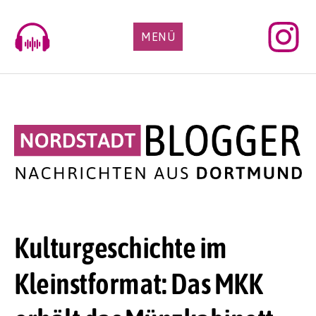
Skip
to
MENÜ
content
Kulturgeschichte im
Kleinstformat: Das MKK