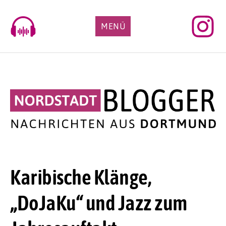
Skip
to
MENÜ
content
Karibische Klänge,
„DoJaKu“ und Jazz zum