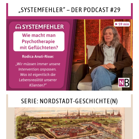
„SYSTEMFEHLER“ – DER PODCAST #29
SERIE: NORDSTADT-GESCHICHTE(N)