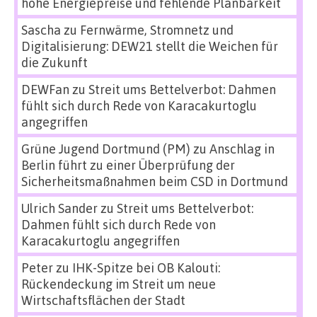
hohe Energiepreise und fehlende Planbarkeit
Sascha
zu
Fernwärme, Stromnetz und
Digitalisierung: DEW21 stellt die Weichen für
die Zukunft
DEWFan
zu
Streit ums Bettelverbot: Dahmen
fühlt sich durch Rede von Karacakurtoglu
angegriffen
Grüne Jugend Dortmund (PM)
zu
Anschlag in
Berlin führt zu einer Überprüfung der
Sicherheitsmaßnahmen beim CSD in Dortmund
Ulrich Sander
zu
Streit ums Bettelverbot:
Dahmen fühlt sich durch Rede von
Karacakurtoglu angegriffen
Peter
zu
IHK-Spitze bei OB Kalouti:
Rückendeckung im Streit um neue
Wirtschaftsflächen der Stadt