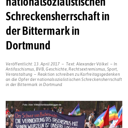
nationalsozialistischen
Schreckensherrschaft in
der Bittermark in
Dortmund
Veröffentlicht:
13. April 2017
Text:
Alexander Völkel
In
Antifaschismus
,
BVB
,
Geschichte
,
Rechtsextremismus
,
Sport
,
Veranstaltung
Reaktion schreiben
zu Karfreitagsgedenken
an die Opfer der nationalsozialistischen Schreckensherrschaft
in der Bittermark in Dortmund