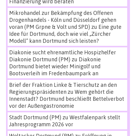
Finanzierung wird beraten
Mikrohandel zur Bekämpfung des Offenen
Drogenhandels - Köln und Düsseldorf gehen
voran (PM Grpne & Volt und SPD)
zu
Eine gute
Idee für Dortmund, doch wie viel „Zürcher
Modell“ kann Dortmund sich leisten?
Diakonie sucht ehrenamtliche Hospizhelfer
Diakonie Dortmund (PM)
zu
Diakonie
Dortmund bietet wieder Minigolf und
Bootsverleih im Fredenbaumpark an
Brief der Fraktion Linke & Tierschutz an den
Regierungspräsidenten
zu
Wem gehört die
Innenstadt? Dortmund beschließt Bettelverbot
vor der Außengastronomie
Stadt Dortmund (PM)
zu
Westfalenpark stellt
Jahresprogramm 2026 vor
Weltacker Dortmund (PM)
zu
Eröffnung in