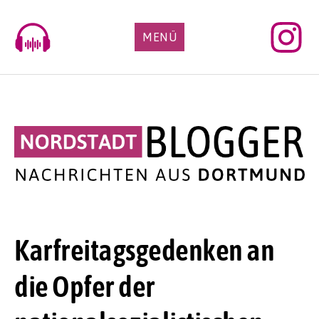
Skip
to
MENÜ
content
Karfreitagsgedenken an
die Opfer der