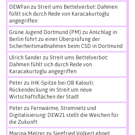
DEWFan
zu
Streit ums Bettelverbot: Dahmen
fühlt sich durch Rede von Karacakurtoglu
angegriffen
Grüne Jugend Dortmund (PM)
zu
Anschlag in
Berlin führt zu einer Überprüfung der
Sicherheitsmaßnahmen beim CSD in Dortmund
Ulrich Sander
zu
Streit ums Bettelverbot:
Dahmen fühlt sich durch Rede von
Karacakurtoglu angegriffen
Peter
zu
IHK-Spitze bei OB Kalouti:
Rückendeckung im Streit um neue
Wirtschaftsflächen der Stadt
Peter
zu
Fernwärme, Stromnetz und
Digitalisierung: DEW21 stellt die Weichen für
die Zukunft
Marina Melzer
zu
Siegfried Volkert ebnet