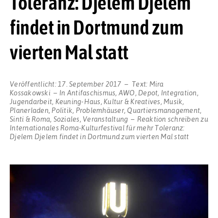
Toleranz: Djelem Djelem
findet in Dortmund zum
vierten Mal statt
Veröffentlicht:
17. September 2017
Text:
Mira
Kossakowski
In
Antifaschismus
,
AWO
,
Depot
,
Integration
,
Jugendarbeit
,
Keuning-Haus
,
Kultur & Kreatives
,
Musik
,
Planerladen
,
Politik
,
Problemhäuser
,
Quartiersmanagement
,
Sinti & Roma
,
Soziales
,
Veranstaltung
Reaktion schreiben
zu
Internationales Roma-Kulturfestival für mehr Toleranz:
Djelem Djelem findet in Dortmund zum vierten Mal statt