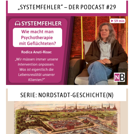
„SYSTEMFEHLER“ – DER PODCAST #29
SERIE: NORDSTADT-GESCHICHTE(N)