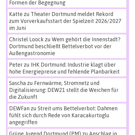
Formen der Begegnung
Katte
zu
Theater Dortmund meldet Rekord
zum Vorverkaufsstart der Spielzeit 2026/2027
im Juni
Christel Loock
zu
Wem gehört die Innenstadt?
Dortmund beschließt Bettelverbot vor der
Außengastronomie
Peter
zu
IHK Dortmund: Industrie klagt über
hohe Energiepreise und fehlende Planbarkeit
Sascha
zu
Fernwärme, Stromnetz und
Digitalisierung: DEW21 stellt die Weichen für
die Zukunft
DEWFan
zu
Streit ums Bettelverbot: Dahmen
fühlt sich durch Rede von Karacakurtoglu
angegriffen
Grüne Jugend Dortmund (PM)
zu
Anschlag in