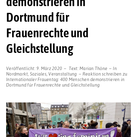
demonstrieren in
Dortmund für
Frauenrechte und
Gleichstellung
Veröffentlicht:
9. März 2020
Text:
Marian Thöne
In
Nordmarkt
,
Soziales
,
Veranstaltung
Reaktion schreiben
zu
Internationaler Frauentag: 400 Menschen demonstrieren in
Dortmund für Frauenrechte und Gleichstellung