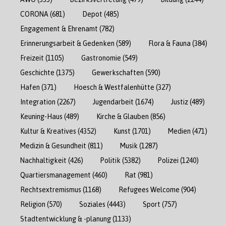
CORONA
(681)
Depot
(485)
Engagement & Ehrenamt
(782)
Erinnerungsarbeit & Gedenken
(589)
Flora & Fauna
(384)
Freizeit
(1105)
Gastronomie
(549)
Geschichte
(1375)
Gewerkschaften
(590)
Hafen
(371)
Hoesch & Westfalenhütte
(327)
Integration
(2267)
Jugendarbeit
(1674)
Justiz
(489)
Keuning-Haus
(489)
Kirche & Glauben
(856)
Kultur & Kreatives
(4352)
Kunst
(1701)
Medien
(471)
Medizin & Gesundheit
(811)
Musik
(1287)
Nachhaltigkeit
(426)
Politik
(5382)
Polizei
(1240)
Quartiersmanagement
(460)
Rat
(981)
Rechtsextremismus
(1168)
Refugees Welcome
(904)
Religion
(570)
Soziales
(4443)
Sport
(757)
Stadtentwicklung & -planung
(1133)