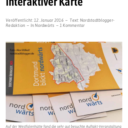
interaktiver Karte
Veröffentlicht:
12. Januar 2016
Text:
Nordstadtblogger-
zu
Redaktion
In
Nordwärts
1 Kommentar
Infoplattform
für
„Nordwärts“-
Projekte
mit
interaktiver
Karte
Auf der Westfalenhütte fand die sehr gut besuchte Auftakt-Veranstaltung