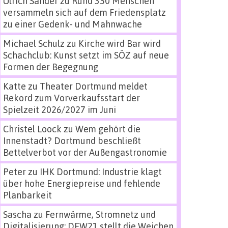
Ulrich Sander
zu
Rund 350 Menschen
versammeln sich auf dem Friedensplatz
zu einer Gedenk- und Mahnwache
Michael Schulz
zu
Kirche wird Bar wird
Schachclub: Kunst setzt im SÖZ auf neue
Formen der Begegnung
Katte
zu
Theater Dortmund meldet
Rekord zum Vorverkaufsstart der
Spielzeit 2026/2027 im Juni
Christel Loock
zu
Wem gehört die
Innenstadt? Dortmund beschließt
Bettelverbot vor der Außengastronomie
Peter
zu
IHK Dortmund: Industrie klagt
über hohe Energiepreise und fehlende
Planbarkeit
Sascha
zu
Fernwärme, Stromnetz und
Digitalisierung: DEW21 stellt die Weichen