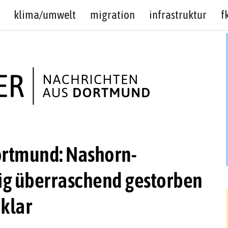
klima/umwelt
migration
infrastruktur
f
ortmund: Nashorn-
lig überraschend gestorben
nklar