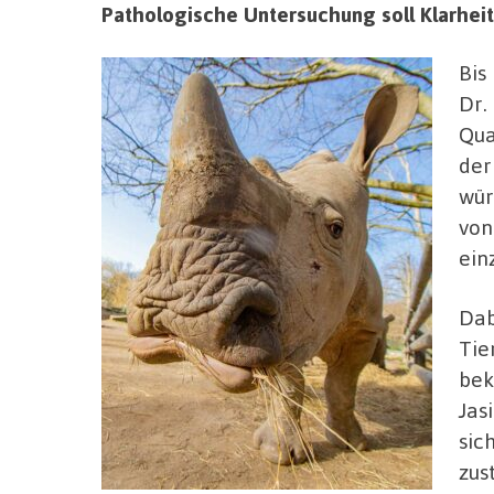
Pathologische Untersuchung soll Klarhei
Bis
Dr.
Qua
der
wür
von
ein
Dab
Tie
bek
Jas
sic
zus