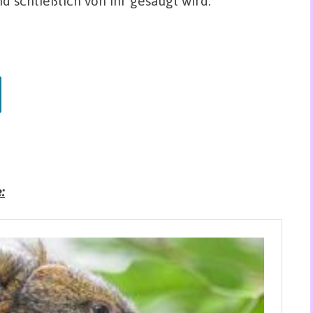
 schließlich von ihr gesäugt wird.
: