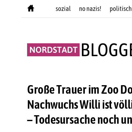
Skip
sozial
no nazis!
politisch
to
content
Große Trauer im Zoo D
Nachwuchs Willi ist völ
– Todesursache noch u