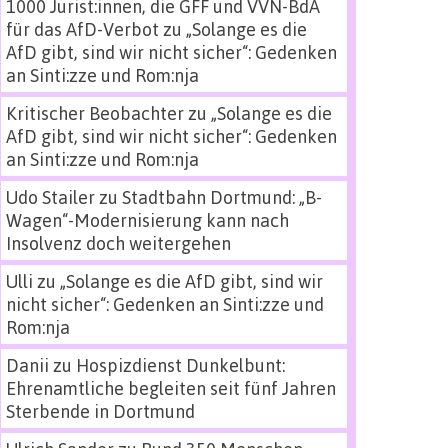
1000 Jurist:innen, die GFF und VVN-BdA
für das AfD-Verbot
zu
„Solange es die
AfD gibt, sind wir nicht sicher“: Gedenken
an Sinti:zze und Rom:nja
Kritischer Beobachter
zu
„Solange es die
AfD gibt, sind wir nicht sicher“: Gedenken
an Sinti:zze und Rom:nja
Udo Stailer
zu
Stadtbahn Dortmund: „B-
Wagen“-Modernisierung kann nach
Insolvenz doch weitergehen
Ulli
zu
„Solange es die AfD gibt, sind wir
nicht sicher“: Gedenken an Sinti:zze und
Rom:nja
Danii
zu
Hospizdienst Dunkelbunt:
Ehrenamtliche begleiten seit fünf Jahren
Sterbende in Dortmund