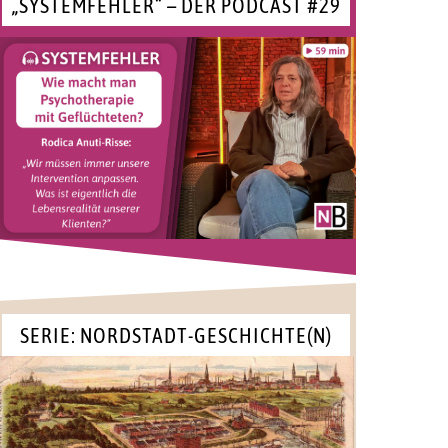
„SYSTEMFEHLER“ – DER PODCAST #29
SERIE: NORDSTADT-GESCHICHTE(N)