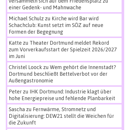
versammeln sich auf dem Friedensplatz zu
einer Gedenk- und Mahnwache
Michael Schulz
zu
Kirche wird Bar wird
Schachclub: Kunst setzt im SÖZ auf neue
Formen der Begegnung
Katte
zu
Theater Dortmund meldet Rekord
zum Vorverkaufsstart der Spielzeit 2026/2027
im Juni
Christel Loock
zu
Wem gehört die Innenstadt?
Dortmund beschließt Bettelverbot vor der
Außengastronomie
Peter
zu
IHK Dortmund: Industrie klagt über
hohe Energiepreise und fehlende Planbarkeit
Sascha
zu
Fernwärme, Stromnetz und
Digitalisierung: DEW21 stellt die Weichen für
die Zukunft