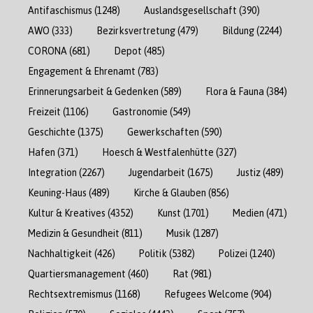
Antifaschismus
(1248)
Auslandsgesellschaft
(390)
AWO
(333)
Bezirksvertretung
(479)
Bildung
(2244)
CORONA
(681)
Depot
(485)
Engagement & Ehrenamt
(783)
Erinnerungsarbeit & Gedenken
(589)
Flora & Fauna
(384)
Freizeit
(1106)
Gastronomie
(549)
Geschichte
(1375)
Gewerkschaften
(590)
Hafen
(371)
Hoesch & Westfalenhütte
(327)
Integration
(2267)
Jugendarbeit
(1675)
Justiz
(489)
Keuning-Haus
(489)
Kirche & Glauben
(856)
Kultur & Kreatives
(4352)
Kunst
(1701)
Medien
(471)
Medizin & Gesundheit
(811)
Musik
(1287)
Nachhaltigkeit
(426)
Politik
(5382)
Polizei
(1240)
Quartiersmanagement
(460)
Rat
(981)
Rechtsextremismus
(1168)
Refugees Welcome
(904)