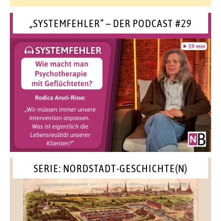
„SYSTEMFEHLER“ – DER PODCAST #29
SERIE: NORDSTADT-GESCHICHTE(N)