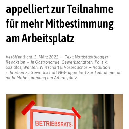
appelliert zur Teilnahme
für mehr Mitbestimmung
am Arbeitsplatz
Veröffentlicht:
3. März 2022
Text:
Nordstadtblogger-
Redaktion
In
Gastronomie
,
Gewerkschaften
,
Politik
,
Soziales
,
Wahlen
,
Wirtschaft & Verbraucher
Reaktion
schreiben
zu Gewerkschaft NGG appelliert zur Teilnahme für
mehr Mitbestimmung am Arbeitsplatz