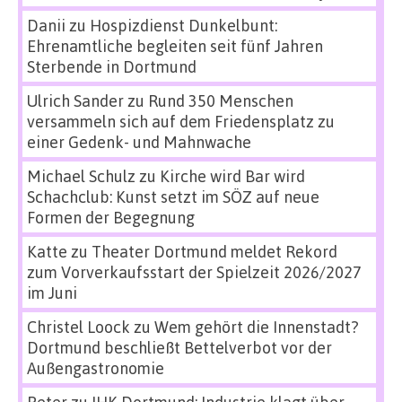
Danii
zu
Hospizdienst Dunkelbunt:
Ehrenamtliche begleiten seit fünf Jahren
Sterbende in Dortmund
Ulrich Sander
zu
Rund 350 Menschen
versammeln sich auf dem Friedensplatz zu
einer Gedenk- und Mahnwache
Michael Schulz
zu
Kirche wird Bar wird
Schachclub: Kunst setzt im SÖZ auf neue
Formen der Begegnung
Katte
zu
Theater Dortmund meldet Rekord
zum Vorverkaufsstart der Spielzeit 2026/2027
im Juni
Christel Loock
zu
Wem gehört die Innenstadt?
Dortmund beschließt Bettelverbot vor der
Außengastronomie
Peter
zu
IHK Dortmund: Industrie klagt über