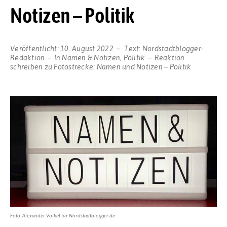
Notizen – Politik
Veröffentlicht:
10. August 2022
Text:
Nordstadtblogger-
Redaktion
In
Namen & Notizen
,
Politik
Reaktion
schreiben
zu Fotostrecke: Namen und Notizen – Politik
Foto: Alexander Völkel für Nordstadtblogger.de