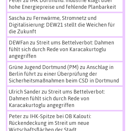
hohe Energiepreise und fehlende Planbarkeit
Sascha
zu
Fernwärme, Stromnetz und
Digitalisierung: DEW21 stellt die Weichen für
die Zukunft
DEWFan
zu
Streit ums Bettelverbot: Dahmen
fühlt sich durch Rede von Karacakurtoglu
angegriffen
Grüne Jugend Dortmund (PM)
zu
Anschlag in
Berlin führt zu einer Überprüfung der
Sicherheitsmaßnahmen beim CSD in Dortmund
Ulrich Sander
zu
Streit ums Bettelverbot:
Dahmen fühlt sich durch Rede von
Karacakurtoglu angegriffen
Peter
zu
IHK-Spitze bei OB Kalouti:
Rückendeckung im Streit um neue
Wirtschaftsflächen der Stadt