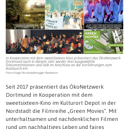
In Kooperation mit dem sweetSixteen-Kino präsentiert das ÖkoNetzwerk
Dortmund auch in diesem Jahr wieder drei ausgewählte
Dokumentationen und lädt im Anschluss an die Vorführungen zum
Austausch ein.
Fotocollage: Nordstadtblogger-Redaktion
Seit 2017 präsentiert das ÖkoNetzwerk
Dortmund in Kooperation mit dem
sweetsixteen-Kino im Kulturort Depot in der
Nordstadt die Filmreihe „Green Movies“. Mit
unterhaltsamen und nachdenklichen Filmen
rund um nachhaltiges Leben und faires