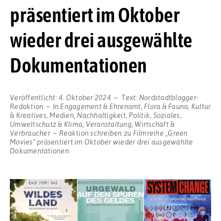
präsentiert im Oktober
wieder drei ausgewählte
Dokumentationen
Veröffentlicht:
4. Oktober 2024
Text:
Nordstadtblogger-
Redaktion
In
Engagement & Ehrenamt
,
Flora & Fauna
,
Kultur
& Kreatives
,
Medien
,
Nachhaltigkeit
,
Politik
,
Soziales
,
Umweltschutz & Klima
,
Veranstaltung
,
Wirtschaft &
Verbraucher
Reaktion schreiben
zu Filmreihe „Green
Movies“ präsentiert im Oktober wieder drei ausgewählte
Dokumentationen