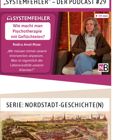
„SYSTEMFEHLER“ – DER PODCAST #29
SERIE: NORDSTADT-GESCHICHTE(N)