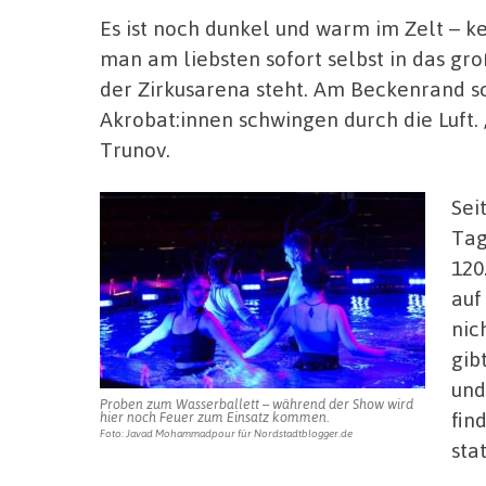
Es ist noch dunkel und warm im Zelt – k
man am liebsten sofort selbst in das gr
der Zirkusarena steht. Am Beckenrand s
Akrobat:innen schwingen durch die Luft
Trunov.
Sei
Tag
120
auf
nic
gib
und
Proben zum Wasserballett – während der Show wird
fin
hier noch Feuer zum Einsatz kommen.
Foto: Javad Mohammadpour für Nordstadtblogger.de
stat