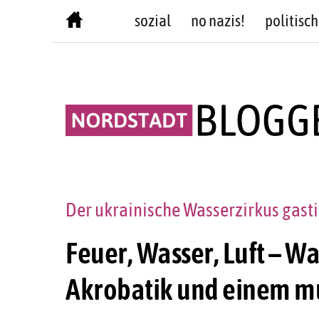
Skip
sozial
no nazis!
politisch
to
content
Der ukrainische Wasserzirkus gast
Feuer, Wasser, Luft – W
Akrobatik und einem m