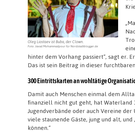
Kri
„Ma
Nac
Tro
Oleg Liostaev ist Buba, der Clown.
ein
Foto: Javad Mohammadpour für Nordstadtblogger.de
hinter dem Vorhang passiert“, sagt er. E
Das ist sein Beitrag in dieser furchtbaren
300 Eintrittskarten an wohltätige Organisat
Damit auch Menschen einmal dem Alltag 
finanziell nicht gut geht, hat Waterland
Jugendverbände oder auch Vereine der U
viele staunende Gäste, jung und alt, und 
können.“