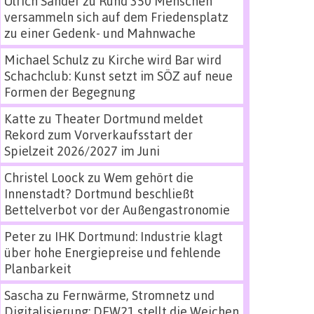
Ulrich Sander
zu
Rund 350 Menschen
versammeln sich auf dem Friedensplatz
zu einer Gedenk- und Mahnwache
Michael Schulz
zu
Kirche wird Bar wird
Schachclub: Kunst setzt im SÖZ auf neue
Formen der Begegnung
Katte
zu
Theater Dortmund meldet
Rekord zum Vorverkaufsstart der
Spielzeit 2026/2027 im Juni
Christel Loock
zu
Wem gehört die
Innenstadt? Dortmund beschließt
Bettelverbot vor der Außengastronomie
Peter
zu
IHK Dortmund: Industrie klagt
über hohe Energiepreise und fehlende
Planbarkeit
Sascha
zu
Fernwärme, Stromnetz und
Digitalisierung: DEW21 stellt die Weichen