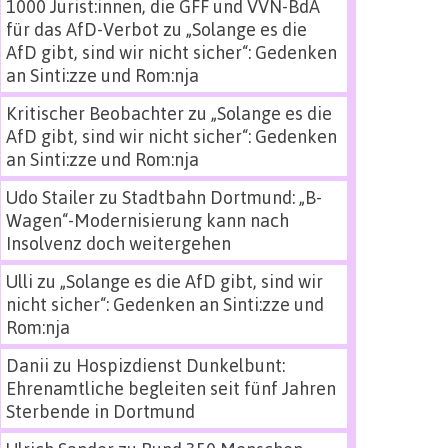
1000 Jurist:innen, die GFF und VVN-BdA
für das AfD-Verbot
zu
„Solange es die
AfD gibt, sind wir nicht sicher“: Gedenken
an Sinti:zze und Rom:nja
Kritischer Beobachter
zu
„Solange es die
AfD gibt, sind wir nicht sicher“: Gedenken
an Sinti:zze und Rom:nja
Udo Stailer
zu
Stadtbahn Dortmund: „B-
Wagen“-Modernisierung kann nach
Insolvenz doch weitergehen
Ulli
zu
„Solange es die AfD gibt, sind wir
nicht sicher“: Gedenken an Sinti:zze und
Rom:nja
Danii
zu
Hospizdienst Dunkelbunt:
Ehrenamtliche begleiten seit fünf Jahren
Sterbende in Dortmund