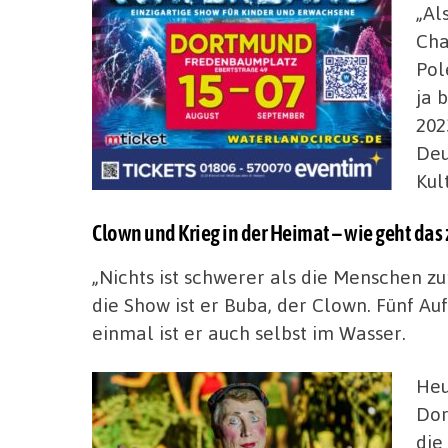
„Al
Cha
Pol
ja 
202
Deu
Kul
Clown und Krieg in der Heimat – wie geht d
„Nichts ist schwerer als die Menschen zu
die Show ist er Buba, der Clown. Fünf Auf
einmal ist er auch selbst im Wasser.
Heu
Dor
die