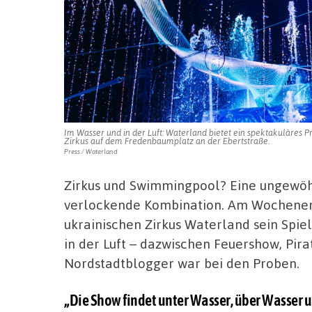
Im Wasser und in der Luft: Waterland bietet ein spektakuläres 
Zirkus auf dem Fredenbaumplatz an der Ebertstraße.
Press / Waterland
Zirkus und Swimmingpool? Eine ungewöh
verlockende Kombination. Am Wochenende
ukrainischen Zirkus Waterland sein Spie
in der Luft – dazwischen Feuershow, Pir
Nordstadtblogger war bei den Proben.
„Die Show findet unter Wasser, über Wasser u