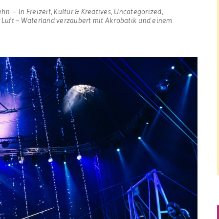
ehn
In
Freizeit
,
Kultur & Kreatives
,
Uncategorized
,
 Luft – Waterland verzaubert mit Akrobatik und einem