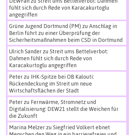
DEWFan
zu
Streit ums Bettelverbot: Dahmen
fühlt sich durch Rede von Karacakurtoglu
angegriffen
Grüne Jugend Dortmund (PM)
zu
Anschlag in
Berlin führt zu einer Überprüfung der
Sicherheitsmaßnahmen beim CSD in Dortmund
Ulrich Sander
zu
Streit ums Bettelverbot:
Dahmen fühlt sich durch Rede von
Karacakurtoglu angegriffen
Peter
zu
IHK-Spitze bei OB Kalouti:
Rückendeckung im Streit um neue
Wirtschaftsflächen der Stadt
Peter
zu
Fernwärme, Stromnetz und
Digitalisierung: DEW21 stellt die Weichen für
die Zukunft
Marina Melzer
zu
Siegfried Volkert ebnet
Menschen den Weg in ein barrierefreies und