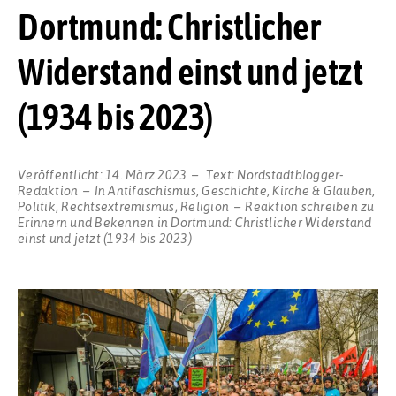
Dortmund: Christlicher
Widerstand einst und jetzt
(1934 bis 2023)
Veröffentlicht:
14. März 2023
Text:
Nordstadtblogger-
Redaktion
In
Antifaschismus
,
Geschichte
,
Kirche & Glauben
,
Politik
,
Rechtsextremismus
,
Religion
Reaktion schreiben
zu
Erinnern und Bekennen in Dortmund: Christlicher Widerstand
einst und jetzt (1934 bis 2023)