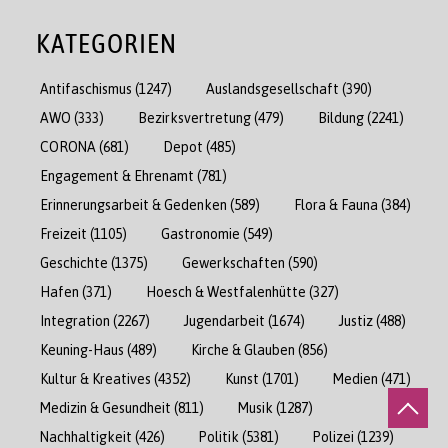
KATEGORIEN
Antifaschismus
(1247)
Auslandsgesellschaft
(390)
AWO
(333)
Bezirksvertretung
(479)
Bildung
(2241)
CORONA
(681)
Depot
(485)
Engagement & Ehrenamt
(781)
Erinnerungsarbeit & Gedenken
(589)
Flora & Fauna
(384)
Freizeit
(1105)
Gastronomie
(549)
Geschichte
(1375)
Gewerkschaften
(590)
Hafen
(371)
Hoesch & Westfalenhütte
(327)
Integration
(2267)
Jugendarbeit
(1674)
Justiz
(488)
Keuning-Haus
(489)
Kirche & Glauben
(856)
Kultur & Kreatives
(4352)
Kunst
(1701)
Medien
(471)
Medizin & Gesundheit
(811)
Musik
(1287)
Nachhaltigkeit
(426)
Politik
(5381)
Polizei
(1239)