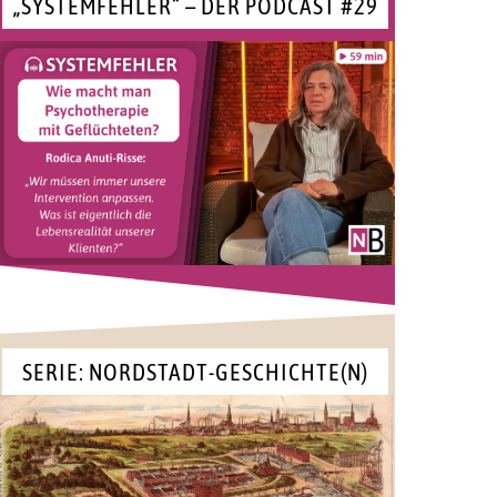
„SYSTEMFEHLER“ – DER PODCAST #29
SERIE: NORDSTADT-GESCHICHTE(N)