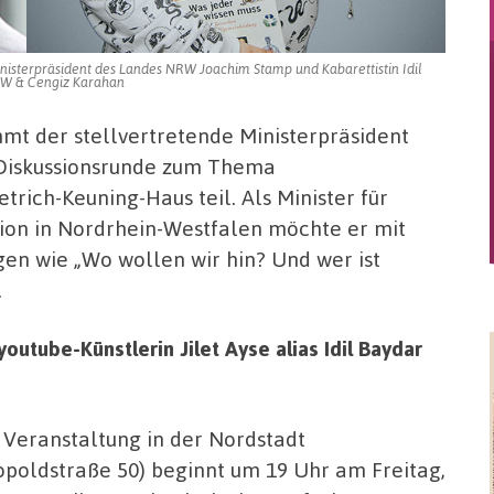
nisterpräsident des Landes NRW Joachim Stamp und Kabarettistin Idil
 NRW & Cengiz Karahan
t der stellvertretende Ministerpräsident
Diskussionsrunde zum Thema
rich-Keuning-Haus teil. Als Minister für
ation in Nordrhein-Westfalen möchte er mit
gen wie „Wo wollen wir hin? Und wer ist
.
utube-Künstlerin Jilet Ayse alias Idil Baydar
 Veranstaltung in der Nordstadt
opoldstraße 50) beginnt um 19 Uhr am Freitag,