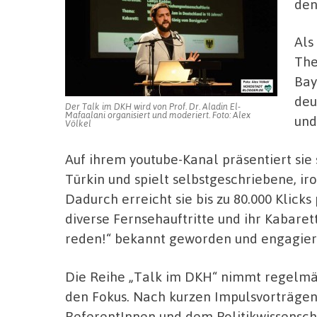
den 
Als
The
Bay
deu
Der Talk im DKH wird von Prof. Dr. Aladin El-
Mafaalani organisiert und moderiert. Foto: Alex
und
Völkel
Auf ihrem youtube-Kanal präsentiert sie 
Türkin und spielt selbstgeschriebene, i
Dadurch erreicht sie bis zu 80.000 Klicks 
diverse Fernsehauftritte und ihr Kabar
reden!“ bekannt geworden und engagiert
Die Reihe „Talk im DKH“ nimmt regelmäß
den Fokus. Nach kurzen Impulsvorträgen 
ReferentInnen und dem Politikwissenscha