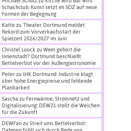
Michael Schulz
zu
Kirche wird Bar wird
Schachclub: Kunst setzt im SÖZ auf neue
Formen der Begegnung
Katte
zu
Theater Dortmund meldet
Rekord zum Vorverkaufsstart der
Spielzeit 2026/2027 im Juni
Christel Loock
zu
Wem gehört die
Innenstadt? Dortmund beschließt
Bettelverbot vor der Außengastronomie
Peter
zu
IHK Dortmund: Industrie klagt
über hohe Energiepreise und fehlende
Planbarkeit
Sascha
zu
Fernwärme, Stromnetz und
Digitalisierung: DEW21 stellt die Weichen
für die Zukunft
DEWFan
zu
Streit ums Bettelverbot:
Dahmen fühlt sich durch Rede von