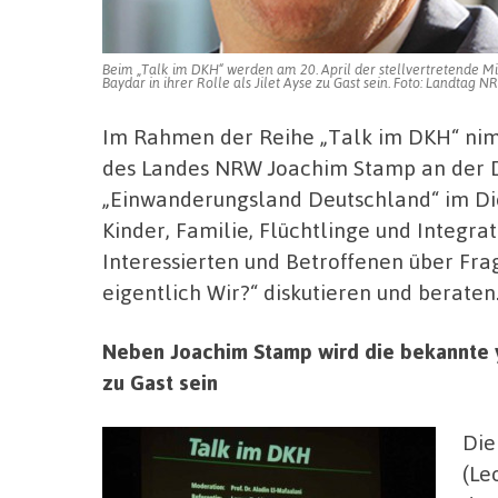
Beim „Talk im DKH“ werden am 20. April der stellvertretende Mi
Baydar in ihrer Rolle als Jilet Ayse zu Gast sein. Foto: Landtag
Im Rahmen der Reihe „Talk im DKH“ nimm
des Landes NRW Joachim Stamp an der 
„Einwanderungsland Deutschland“ im Diet
Kinder, Familie, Flüchtlinge und Integr
Interessierten und Betroffenen über Fra
eigentlich Wir?“ diskutieren und beraten
Neben Joachim Stamp wird die bekannte yo
zu Gast sein
Die
(Le