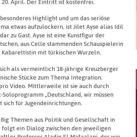
20. April. Der Eintritt ist kostenfrei.
 besonderes Highlight und um das seriöse
ma etwas aufzulockern, ist Jilet Ayse alias Idil
dar zu Gast. Ayse ist eine Kunstfigur der
tschen, aus Celle stammenden Schauspielerin
 Kabarettistin mit türkischen Wurzeln.
sich als vermeintlich 18-jährige Kreuzberger
ronische Stücke zum Thema Integration.
pro Video. Mittlerweile ist sie auch durch
ett-Soloprogramm „Deutschland, wir müssen
 sich für Jugendeinrichtungen.
ig Themen aus Politik und Gesellschaft in
folgt ein Dialog zwischen den jeweiligen
ftler Professor Aladin El Mafaalani, der wie