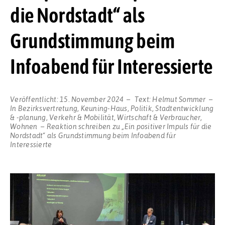
die Nordstadt“ als
Grundstimmung beim
Infoabend für Interessierte
Veröffentlicht:
15. November 2024
Text:
Helmut Sommer
In
Bezirksvertretung
,
Keuning-Haus
,
Politik
,
Stadtentwicklung
& -planung
,
Verkehr & Mobilität
,
Wirtschaft & Verbraucher
,
Wohnen
Reaktion schreiben
zu „Ein positiver Impuls für die
Nordstadt“ als Grundstimmung beim Infoabend für
Interessierte