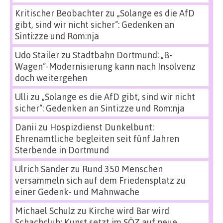
Kritischer Beobachter
zu
„Solange es die AfD
gibt, sind wir nicht sicher“: Gedenken an
Sinti:zze und Rom:nja
Udo Stailer
zu
Stadtbahn Dortmund: „B-
Wagen“-Modernisierung kann nach Insolvenz
doch weitergehen
Ulli
zu
„Solange es die AfD gibt, sind wir nicht
sicher“: Gedenken an Sinti:zze und Rom:nja
Danii
zu
Hospizdienst Dunkelbunt:
Ehrenamtliche begleiten seit fünf Jahren
Sterbende in Dortmund
Ulrich Sander
zu
Rund 350 Menschen
versammeln sich auf dem Friedensplatz zu
einer Gedenk- und Mahnwache
Michael Schulz
zu
Kirche wird Bar wird
Schachclub: Kunst setzt im SÖZ auf neue