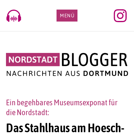
Skip
to
MENÜ
content
Ein begehbares Museumsexponat für
die Nordstadt:
Das Stahlhaus am Hoesch-