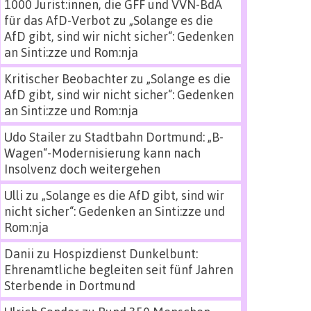
1000 Jurist:innen, die GFF und VVN-BdA
für das AfD-Verbot
zu
„Solange es die
AfD gibt, sind wir nicht sicher“: Gedenken
an Sinti:zze und Rom:nja
Kritischer Beobachter
zu
„Solange es die
AfD gibt, sind wir nicht sicher“: Gedenken
an Sinti:zze und Rom:nja
Udo Stailer
zu
Stadtbahn Dortmund: „B-
Wagen“-Modernisierung kann nach
Insolvenz doch weitergehen
Ulli
zu
„Solange es die AfD gibt, sind wir
nicht sicher“: Gedenken an Sinti:zze und
Rom:nja
Danii
zu
Hospizdienst Dunkelbunt:
Ehrenamtliche begleiten seit fünf Jahren
Sterbende in Dortmund