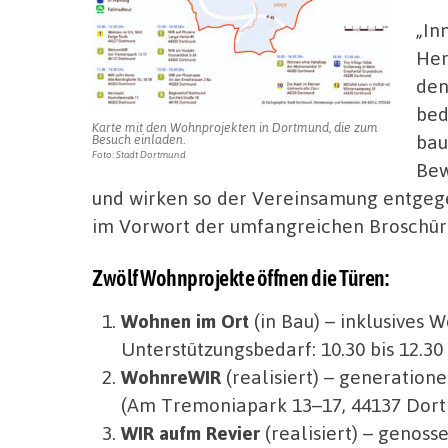
„In
Her
den
bed
Karte mit den Wohnprojekten in Dortmund, die zum
bau
Besuch einladen.
Foto: Stadt Dortmund
Bew
und wirken so der Vereinsamung entgeg
im Vorwort der umfangreichen Broschür
Zwölf Wohnprojekte öffnen die Türen:
Wohnen im Ort
(in Bau) – inklusives
Unterstützungsbedarf: 10.30 bis 12.3
WohnreWIR
(realisiert) – generation
(Am Tremoniapark 13–17, 44137 Dor
WIR aufm Revier
(realisiert) – genoss