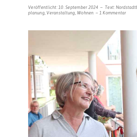
Veröffentlicht:
10. September 2024
Text:
Nordstadt
zu
planung
,
Veranstaltung
,
Wohnen
1 Kommentar
Dort
Wohn
Tage:
Ein
Blick
hinte
die
Kulis
des
gemei
Wohn