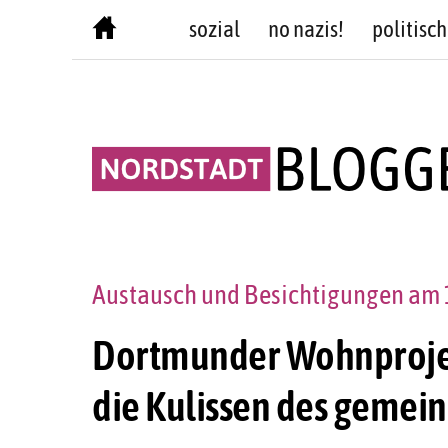
Skip
sozial
no nazis!
politisch
to
content
Austausch und Besichtigungen am 1
Dortmunder Wohnprojekt
die Kulissen des gemei