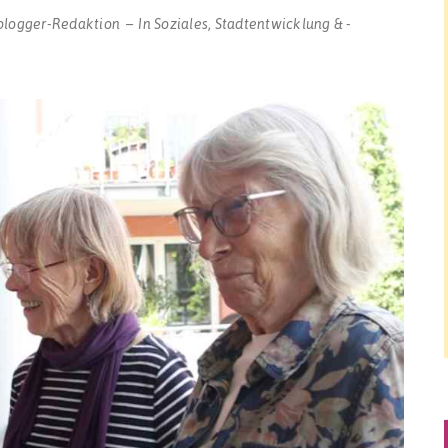
blogger-Redaktion
In
Soziales
,
Stadtentwicklung & -
munder
projekt-
e
r
sen
nschaftlichen
ens