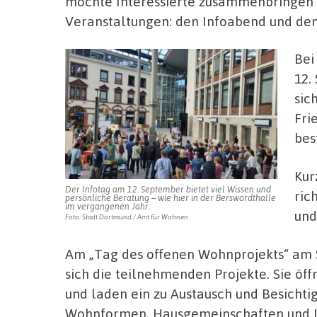
möchte Interessierte zusammenbringen u
Veranstaltungen: den Infoabend und den
Bei
12.
sic
Fri
bes
Kur
Der Infotag am 12. September bietet viel Wissen und
ric
persönliche Beratung – wie hier in der Berswordthalle
im vergangenen Jahr.
und
Foto: Stadt Dortmund / Amt für Wohnen
Am „Tag des offenen Wohnprojekts“ am 
sich die teilnehmenden Projekte. Sie öff
und laden ein zu Austausch und Besichtigu
Wohnformen, Hausgemeinschaften und 