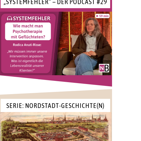
„SYSTEMFEHLER“ – DER PODCAST #29
SERIE: NORDSTADT-GESCHICHTE(N)