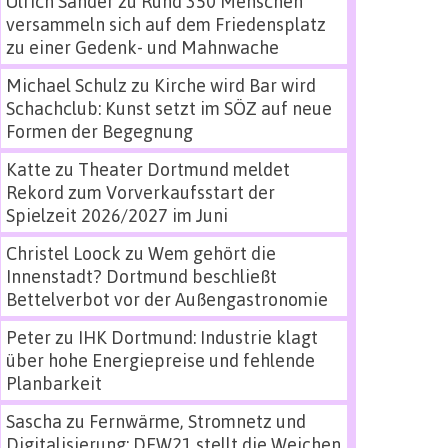
Ulrich Sander
zu
Rund 350 Menschen
versammeln sich auf dem Friedensplatz
zu einer Gedenk- und Mahnwache
Michael Schulz
zu
Kirche wird Bar wird
Schachclub: Kunst setzt im SÖZ auf neue
Formen der Begegnung
Katte
zu
Theater Dortmund meldet
Rekord zum Vorverkaufsstart der
Spielzeit 2026/2027 im Juni
Christel Loock
zu
Wem gehört die
Innenstadt? Dortmund beschließt
Bettelverbot vor der Außengastronomie
Peter
zu
IHK Dortmund: Industrie klagt
über hohe Energiepreise und fehlende
Planbarkeit
Sascha
zu
Fernwärme, Stromnetz und
Digitalisierung: DEW21 stellt die Weichen