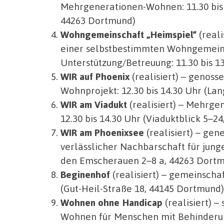
Mehrgenerationen-Wohnen: 11.30 bis 
44263 Dortmund)
Wohngemeinschaft „Heimspiel“
(reali
einer selbstbestimmten Wohngemeins
Unterstützung/Betreuung: 11.30 bis 
WIR auf Phoenix
(realisiert) – genos
Wohnprojekt: 12.30 bis 14.30 Uhr (L
WIR am Viadukt
(realisiert) – Mehrg
12.30 bis 14.30 Uhr (Viaduktblick 5–2
WIR am Phoenixsee
(realisiert) – ge
verlässlicher Nachbarschaft für jung
den Emscherauen 2–8 a, 44263 Dort
Beginenhof
(realisiert) – gemeinscha
(Gut-Heil-Straße 18, 44145 Dortmund)
Wohnen ohne Handicap
(realisiert) 
Wohnen für Menschen mit Behinderung