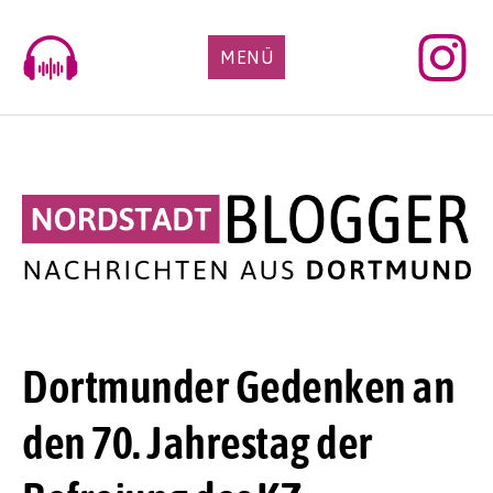
Skip
to
MENÜ
content
Dortmunder Gedenken an
den 70. Jahrestag der