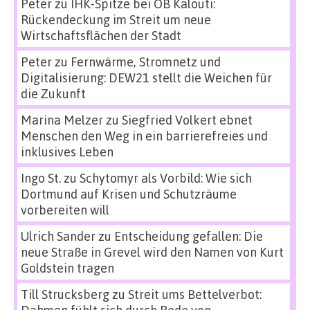
Peter
zu
IHK-Spitze bei OB Kalouti:
Rückendeckung im Streit um neue
Wirtschaftsflächen der Stadt
Peter
zu
Fernwärme, Stromnetz und
Digitalisierung: DEW21 stellt die Weichen für
die Zukunft
Marina Melzer
zu
Siegfried Volkert ebnet
Menschen den Weg in ein barrierefreies und
inklusives Leben
Ingo St.
zu
Schytomyr als Vorbild: Wie sich
Dortmund auf Krisen und Schutzräume
vorbereiten will
Ulrich Sander
zu
Entscheidung gefallen: Die
neue Straße in Grevel wird den Namen von Kurt
Goldstein tragen
Till Strucksberg
zu
Streit ums Bettelverbot: