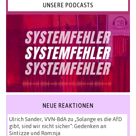
UNSERE PODCASTS
NEUE REAKTIONEN
Ulrich Sander, VVN-BdA
zu
„Solange es die AfD
gibt, sind wir nicht sicher“: Gedenken an
Sinti:zze und Rom:nja