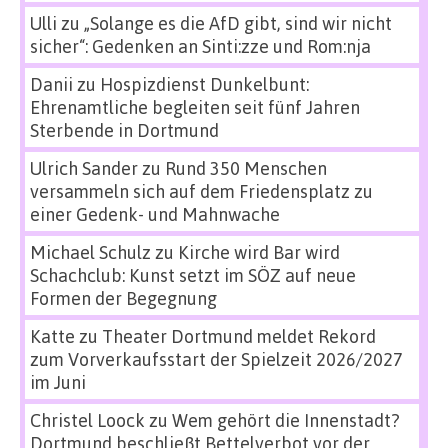
Ulli
zu
„Solange es die AfD gibt, sind wir nicht
sicher“: Gedenken an Sinti:zze und Rom:nja
Danii
zu
Hospizdienst Dunkelbunt:
Ehrenamtliche begleiten seit fünf Jahren
Sterbende in Dortmund
Ulrich Sander
zu
Rund 350 Menschen
versammeln sich auf dem Friedensplatz zu
einer Gedenk- und Mahnwache
Michael Schulz
zu
Kirche wird Bar wird
Schachclub: Kunst setzt im SÖZ auf neue
Formen der Begegnung
Katte
zu
Theater Dortmund meldet Rekord
zum Vorverkaufsstart der Spielzeit 2026/2027
im Juni
Christel Loock
zu
Wem gehört die Innenstadt?
Dortmund beschließt Bettelverbot vor der