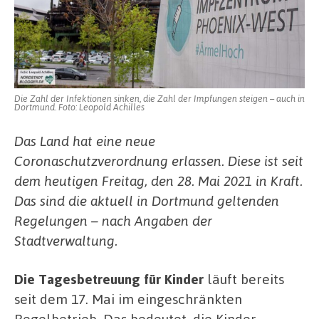
2021)
in
Kraft
–
das
gilt
ab
sofort
Die Zahl der Infektionen sinken, die Zahl der Impfungen steigen – auch in
Dortmund. Foto: Leopold Achilles
in
Dortmund!
Das Land hat eine neue
Coronaschutzverordnung erlassen. Diese ist seit
dem heutigen Freitag, den 28. Mai 2021 in Kraft.
Das sind die aktuell in Dortmund geltenden
Regelungen – nach Angaben der
Stadtverwaltung.
Die Tagesbetreuung für Kinder
läuft bereits
seit dem 17. Mai im eingeschränkten
Regelbetrieb. Das bedeutet, die Kinder