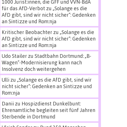
1000 Jurist:innen, die GFF und VVN-BdA
für das AfD-Verbot
zu
„Solange es die
AfD gibt, sind wir nicht sicher“: Gedenken
an Sinti:zze und Rom:nja
Kritischer Beobachter
zu
„Solange es die
AfD gibt, sind wir nicht sicher“: Gedenken
an Sinti:zze und Rom:nja
Udo Stailer
zu
Stadtbahn Dortmund: „B-
Wagen“-Modernisierung kann nach
Insolvenz doch weitergehen
Ulli
zu
„Solange es die AfD gibt, sind wir
nicht sicher“: Gedenken an Sinti:zze und
Rom:nja
Danii
zu
Hospizdienst Dunkelbunt:
Ehrenamtliche begleiten seit fünf Jahren
Sterbende in Dortmund