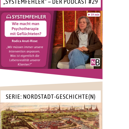
„SYSTEMFEHLER“ – DER PODCAST #29
SERIE: NORDSTADT-GESCHICHTE(N)