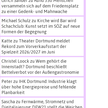
Ulrich Sander
zu
Rund 350 Menschen
versammeln sich auf dem Friedensplatz
zu einer Gedenk- und Mahnwache
Michael Schulz
zu
Kirche wird Bar wird
Schachclub: Kunst setzt im SÖZ auf neue
Formen der Begegnung
Katte
zu
Theater Dortmund meldet
Rekord zum Vorverkaufsstart der
Spielzeit 2026/2027 im Juni
Christel Loock
zu
Wem gehört die
Innenstadt? Dortmund beschließt
Bettelverbot vor der Außengastronomie
Peter
zu
IHK Dortmund: Industrie klagt
über hohe Energiepreise und fehlende
Planbarkeit
Sascha
zu
Fernwärme, Stromnetz und
Digitalisierung: DEW21 stellt die Weichen