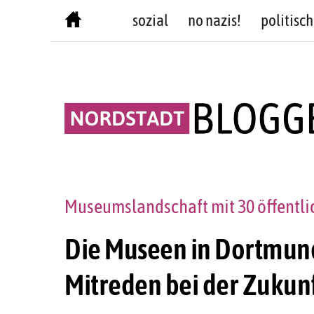
Skip
sozial
no nazis!
politisch
to
content
Museumslandschaft mit 30 öffentli
Die Museen in Dortmun
Mitreden bei der Zukun