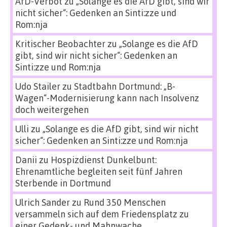
AfD-Verbot
zu
„Solange es die AfD gibt, sind wir
nicht sicher“: Gedenken an Sinti:zze und
Rom:nja
Kritischer Beobachter
zu
„Solange es die AfD
gibt, sind wir nicht sicher“: Gedenken an
Sinti:zze und Rom:nja
Udo Stailer
zu
Stadtbahn Dortmund: „B-
Wagen“-Modernisierung kann nach Insolvenz
doch weitergehen
Ulli
zu
„Solange es die AfD gibt, sind wir nicht
sicher“: Gedenken an Sinti:zze und Rom:nja
Danii
zu
Hospizdienst Dunkelbunt:
Ehrenamtliche begleiten seit fünf Jahren
Sterbende in Dortmund
Ulrich Sander
zu
Rund 350 Menschen
versammeln sich auf dem Friedensplatz zu
einer Gedenk- und Mahnwache