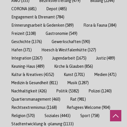
AWO
(333)
Bezirksvertretung
(479)
Bildung
(2244)
CORONA
(681)
Depot
(485)
Engagement & Ehrenamt
(784)
Erinnerungsarbeit & Gedenken
(589)
Flora & Fauna
(384)
Freizeit
(1108)
Gastronomie
(549)
Geschichte
(1376)
Gewerkschaften
(590)
Hafen
(371)
Hoesch & Westfalenhütte
(327)
Integration
(2267)
Jugendarbeit
(1675)
Justiz
(489)
Keuning-Haus
(489)
Kirche & Glauben
(856)
Kultur & Kreatives
(4352)
Kunst
(1701)
Medien
(471)
Medizin & Gesundheit
(811)
Musik
(1287)
Nachhaltigkeit
(426)
Politik
(5382)
Polizei
(1240)
Quartiersmanagement
(460)
Rat
(981)
Rechtsextremismus
(1168)
Refugees Welcome
(904)
Religion
(570)
Soziales
(4443)
Sport
(758)
Stadtentwicklung & -planung
(1133)