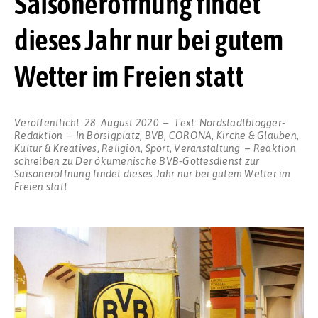
Saisoneröffnung findet
dieses Jahr nur bei gutem
Wetter im Freien statt
Veröffentlicht:
28. August 2020
Text:
Nordstadtblogger-
Redaktion
In
Borsigplatz
,
BVB
,
CORONA
,
Kirche & Glauben
,
Kultur & Kreatives
,
Religion
,
Sport
,
Veranstaltung
Reaktion
schreiben
zu Der ökumenische BVB-Gottesdienst zur
Saisoneröffnung findet dieses Jahr nur bei gutem Wetter im
Freien statt