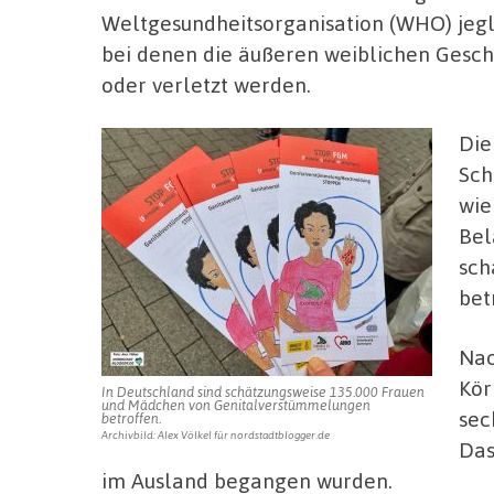
Weltgesundheitsorganisation (WHO) jegl
bei denen die äußeren weiblichen Geschl
oder verletzt werden.
Die
Sch
wie
Bel
sch
bet
Nac
Kör
In Deutschland sind schätzungsweise 135.000 Frauen
und Mädchen von Genitalverstümmelungen
sec
betroffen.
Archivbild: Alex Völkel für nordstadtblogger.de
Das
im Ausland begangen wurden.