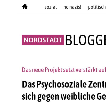
Skip
sozial
no nazis!
politisch
to
content
Das neue Projekt setzt verstärkt a
Das Psychosoziale Zen
sich gegen weibliche G