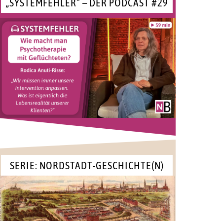
„SYSTEMFEHLER“ – DER PODCAST #29
SERIE: NORDSTADT-GESCHICHTE(N)