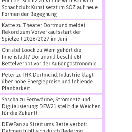
Michael Schulz
zu
Kirche wird Bar wird
Schachclub: Kunst setzt im SÖZ auf neue
Formen der Begegnung
Katte
zu
Theater Dortmund meldet
Rekord zum Vorverkaufsstart der
Spielzeit 2026/2027 im Juni
Christel Loock
zu
Wem gehört die
Innenstadt? Dortmund beschließt
Bettelverbot vor der Außengastronomie
Peter
zu
IHK Dortmund: Industrie klagt
über hohe Energiepreise und fehlende
Planbarkeit
Sascha
zu
Fernwärme, Stromnetz und
Digitalisierung: DEW21 stellt die Weichen
für die Zukunft
DEWFan
zu
Streit ums Bettelverbot:
Dahmen fühlt sich durch Rede von