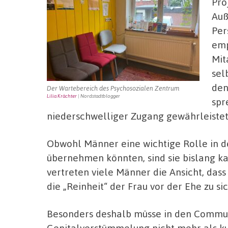
Pro
Auß
Per
emp
Mit
sel
den
Der Wartebereich des Psychosozialen Zentrum
Lilia Krächter
| Nordstadtblogger
spr
niederschwelliger Zugang gewährleiste
Obwohl Männer eine wichtige Rolle in 
übernehmen könnten, sind sie bislang ka
vertreten viele Männer die Ansicht, das
die „Reinheit“ der Frau vor der Ehe zu s
Besonders deshalb müsse in den Commun
Genitalverstümmelung nicht mehr als kul