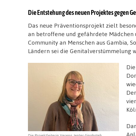
Die Entstehung des neuen Projektes gegen 
Das neue Präventionsprojekt zielt besond
an betroffene und gefährdete Mädchen u
Community an Menschen aus Gambia, Som
Ländern sei die Genitalverstümmelung we
Die
Dor
wie
Den
vie
Köl
Dam
Anl
Die Projektleiterin Verena Jenter-Singhateh