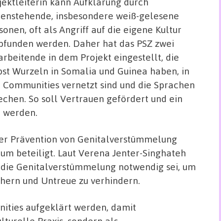
jektleiterin kann Aufklärung durch
enstehende, insbesondere weiß-gelesene
sonen, oft als Angriff auf die eigene Kultur
funden werden. Daher hat das PSZ zwei
arbeitende in dem Projekt eingestellt, die
bst Wurzeln in Somalia und Guinea haben, in
 Communities vernetzt sind und die Sprachen
echen. So soll Vertrauen gefördert und ein
t werden.
der Prävention von Genitalverstümmelung
um beteiligt. Laut Verena Jenter-Singhateh
s die Genitalverstümmelung notwendig sei, um
ichern und Untreue zu verhindern.
ities aufgeklärt werden, damit
turelle Praxis, sondern als