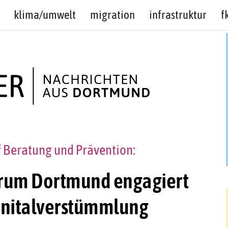
klima/umwelt
migration
infrastruktur
f
uf Beratung und Prävention:
trum Dortmund engagiert
enitalverstümmlung