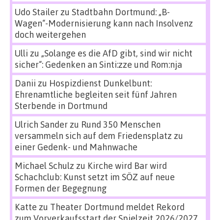
Udo Stailer
zu
Stadtbahn Dortmund: „B-
Wagen“-Modernisierung kann nach Insolvenz
doch weitergehen
Ulli
zu
„Solange es die AfD gibt, sind wir nicht
sicher“: Gedenken an Sinti:zze und Rom:nja
Danii
zu
Hospizdienst Dunkelbunt:
Ehrenamtliche begleiten seit fünf Jahren
Sterbende in Dortmund
Ulrich Sander
zu
Rund 350 Menschen
versammeln sich auf dem Friedensplatz zu
einer Gedenk- und Mahnwache
Michael Schulz
zu
Kirche wird Bar wird
Schachclub: Kunst setzt im SÖZ auf neue
Formen der Begegnung
Katte
zu
Theater Dortmund meldet Rekord
zum Vorverkaufsstart der Spielzeit 2026/2027