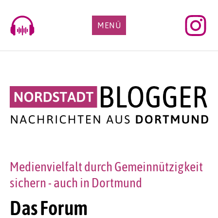
Skip
to
MENÜ
content
Medienvielfalt durch Gemeinnützigkeit
sichern - auch in Dortmund
Das Forum