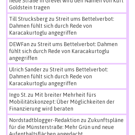
neue Straße in Grevel wird den Namen von Kurt
Goldstein tragen
Till Strucksberg
zu
Streit ums Bettelverbot:
Dahmen fühlt sich durch Rede von
Karacakurtoglu angegriffen
DEWFan
zu
Streit ums Bettelverbot: Dahmen
fühlt sich durch Rede von Karacakurtoglu
angegriffen
Ulrich Sander
zu
Streit ums Bettelverbot:
Dahmen fühlt sich durch Rede von
Karacakurtoglu angegriffen
Ingo St.
zu
Mit breiter Mehrheit fürs
Mobilitätskonzept: Über Möglichkeiten der
Finanzierung wird beraten
Nordstadtblogger-Redaktion
zu
Zukunftspläne
für die Münsterstraße: Mehr Grün und neue
Aufenthaltsflächen angedacht