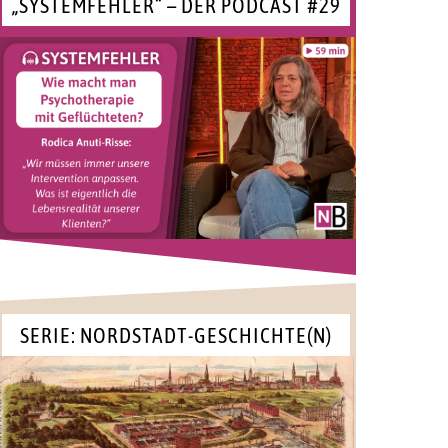
„SYSTEMFEHLER“ – DER PODCAST #29
SERIE: NORDSTADT-GESCHICHTE(N)