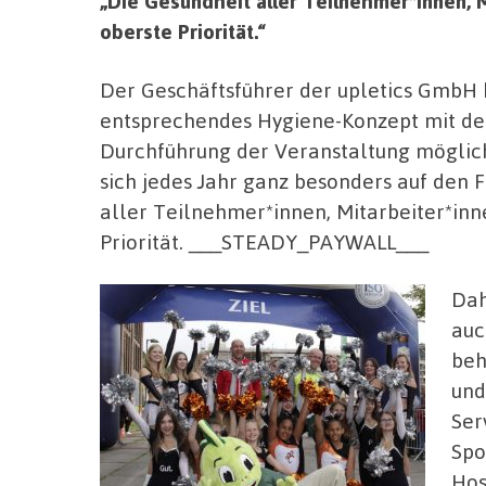
„Die Gesundheit aller Teilnehmer*innen, M
oberste Priorität.“
Der Geschäftsführer der upletics GmbH 
entsprechendes Hygiene-Konzept mit de
Durchführung der Veranstaltung möglic
sich jedes Jahr ganz besonders auf den 
aller Teilnehmer*innen, Mitarbeiter*inn
Priorität. ___STEADY_PAYWALL___
Dah
auc
beh
und
Ser
Spo
Hos