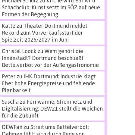
Michael Schulz
zu
Kirche wird Bar wird
Schachclub: Kunst setzt im SÖZ auf neue
Formen der Begegnung
Katte
zu
Theater Dortmund meldet
Rekord zum Vorverkaufsstart der
Spielzeit 2026/2027 im Juni
Christel Loock
zu
Wem gehört die
Innenstadt? Dortmund beschließt
Bettelverbot vor der Außengastronomie
Peter
zu
IHK Dortmund: Industrie klagt
über hohe Energiepreise und fehlende
Planbarkeit
Sascha
zu
Fernwärme, Stromnetz und
Digitalisierung: DEW21 stellt die Weichen
für die Zukunft
DEWFan
zu
Streit ums Bettelverbot:
Dahmen fühlt sich durch Rede von