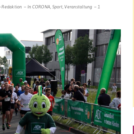
r-Redaktion
In
CORONA
,
Sport
,
Veranstaltung
1