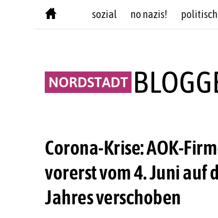
Skip
sozial
no nazis!
politisch
to
content
Corona-Krise: AOK-Firm
vorerst vom 4. Juni auf
Jahres verschoben