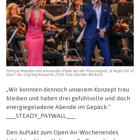
Patricia Meeden und Alexander Klaws bei der Musicalgala „A Night full of
Stars“ der Cityring-Konzerte 2018. Foto: Karsten Wickern
„Wir konnten dennoch unserem Konzept treu
bleiben und haben drei gefühlvolle und doch
energiegeladene Abende im Gepäck.“
___STEADY_PAYWALL___
Den Auftakt zum Open-Air-Wochenendes