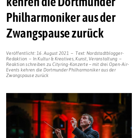
kehren die Dortmunder
Philharmoniker aus der
Zwangspause zurück
Veröffentlicht:
16. August 2021
Text:
Nordstadtblogger-
Redaktion
In
Kultur & Kreatives
,
Kunst
,
Veranstaltung
Reaktion schreiben
zu Cityring-Konzerte – mit drei Open-Air-
Events kehren die Dortmunder Philharmoniker aus der
Zwangspause zurück