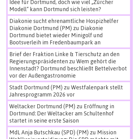
Idee für Dortmund, doch wie viel „Zürcher
Modell“ kann Dortmund sich leisten?
Diakonie sucht ehrenamtliche Hospizhelfer
Diakonie Dortmund (PM)
zu
Diakonie
Dortmund bietet wieder Minigolf und
Bootsverleih im Fredenbaumpark an
Brief der Fraktion Linke & Tierschutz an den
Regierungspräsidenten
zu
Wem gehört die
Innenstadt? Dortmund beschließt Bettelverbot
vor der Außengastronomie
Stadt Dortmund (PM)
zu
Westfalenpark stellt
Jahresprogramm 2026 vor
Weltacker Dortmund (PM)
zu
Eröffnung in
Dortmund: Der Weltacker am Schultenhof
startet in seine erste Saison
MdL Anja Butschkau (SPD) (PM)
zu
Mission