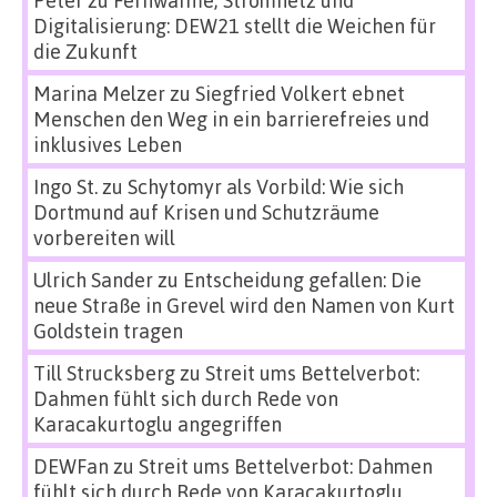
Peter
zu
Fernwärme, Stromnetz und
Digitalisierung: DEW21 stellt die Weichen für
die Zukunft
Marina Melzer
zu
Siegfried Volkert ebnet
Menschen den Weg in ein barrierefreies und
inklusives Leben
Ingo St.
zu
Schytomyr als Vorbild: Wie sich
Dortmund auf Krisen und Schutzräume
vorbereiten will
Ulrich Sander
zu
Entscheidung gefallen: Die
neue Straße in Grevel wird den Namen von Kurt
Goldstein tragen
Till Strucksberg
zu
Streit ums Bettelverbot:
Dahmen fühlt sich durch Rede von
Karacakurtoglu angegriffen
DEWFan
zu
Streit ums Bettelverbot: Dahmen
fühlt sich durch Rede von Karacakurtoglu