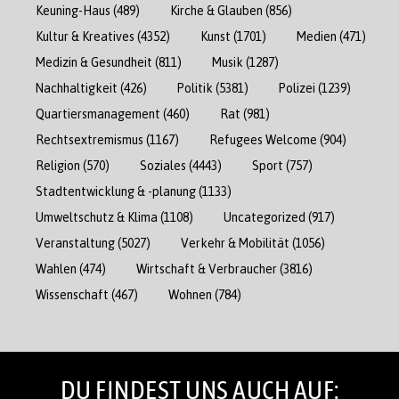
Keuning-Haus
(489)
Kirche & Glauben
(856)
Kultur & Kreatives
(4352)
Kunst
(1701)
Medien
(471)
Medizin & Gesundheit
(811)
Musik
(1287)
Nachhaltigkeit
(426)
Politik
(5381)
Polizei
(1239)
Quartiersmanagement
(460)
Rat
(981)
Rechtsextremismus
(1167)
Refugees Welcome
(904)
Religion
(570)
Soziales
(4443)
Sport
(757)
Stadtentwicklung & -planung
(1133)
Umweltschutz & Klima
(1108)
Uncategorized
(917)
Veranstaltung
(5027)
Verkehr & Mobilität
(1056)
Wahlen
(474)
Wirtschaft & Verbraucher
(3816)
Wissenschaft
(467)
Wohnen
(784)
DU FINDEST UNS AUCH AUF: