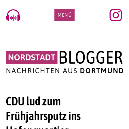
Skip
to
MENÜ
content
CDU lud zum
Frühjahrsputz ins