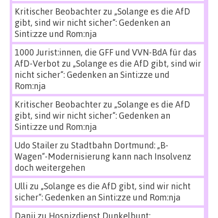
Kritischer Beobachter
zu
„Solange es die AfD
gibt, sind wir nicht sicher“: Gedenken an
Sinti:zze und Rom:nja
1000 Jurist:innen, die GFF und VVN-BdA für das
AfD-Verbot
zu
„Solange es die AfD gibt, sind wir
nicht sicher“: Gedenken an Sinti:zze und
Rom:nja
Kritischer Beobachter
zu
„Solange es die AfD
gibt, sind wir nicht sicher“: Gedenken an
Sinti:zze und Rom:nja
Udo Stailer
zu
Stadtbahn Dortmund: „B-
Wagen“-Modernisierung kann nach Insolvenz
doch weitergehen
Ulli
zu
„Solange es die AfD gibt, sind wir nicht
sicher“: Gedenken an Sinti:zze und Rom:nja
Danii
zu
Hospizdienst Dunkelbunt: