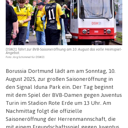
daher
volles
Programm
DSW21 fährt zur BVB-Saisoneröffnung am 10. August das volle Heimspiel-
Angebot.
Foto: Jörg Schimmel für DSW21
Borussia Dortmund lädt am am Sonntag, 10.
August 2025, zur großen Saisoneröffnung in
den Signal Iduna Park ein. Der Tag beginnt
mit dem Spiel der BVB-Damen gegen Juventus
Turin im Stadion Rote Erde um 13 Uhr. Am
Nachmittag folgt die offizielle
Saisoneröffnung der Herrenmannschaft, die
mit einem Freundschaftsspiel gegen Juventus