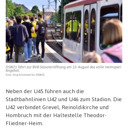
DSW21 fährt zur BVB-Saisoneröffnung am 10. August das volle Heimspiel-
Angebot.
Foto: Jörg Schimmel für DSW21
Neben der U45 führen auch die
Stadtbahnlinien U42 und U46 zum Stadion. Die
U42 verbindet Grevel, Reinoldikirche und
Hombruch mit der Haltestelle Theodor-
Fliedner-Heim.