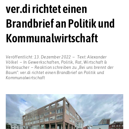
ver.di richtet einen
Brandbrief an Politik und
Kommunalwirtschaft
Veröffentlicht:
13. Dezember 2022
Text:
Alexander
Völkel
In
Gewerkschaften
,
Politik
,
Rat
,
Wirtschaft &
Verbraucher
Reaktion schreiben
zu „Bei uns brennt der
Baum“: ver.di richtet einen Brandbrief an Politik und
Kommunalwirtschaft