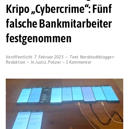
Kripo „Cybercrime“: Fünf
falsche Bankmitarbeiter
festgenommen
Veröffentlicht:
7. Februar 2025
Text:
Nordstadtblogger-
zu
Redaktion
In
Justiz
,
Polizei
1 Kommentar
Bedeutender
Erfolg
bei
der
Kripo
„Cybercrime“:
Fünf
falsche
Bankmitarbeiter
festgenommen