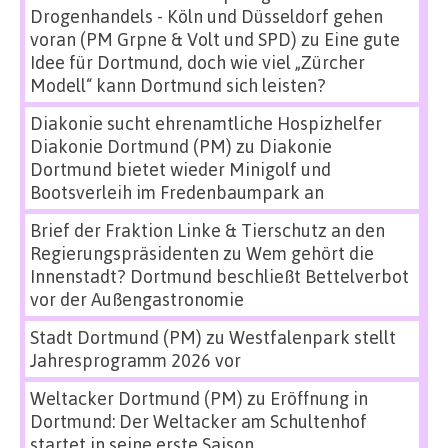
Drogenhandels - Köln und Düsseldorf gehen
voran (PM Grpne & Volt und SPD)
zu
Eine gute
Idee für Dortmund, doch wie viel „Zürcher
Modell“ kann Dortmund sich leisten?
Diakonie sucht ehrenamtliche Hospizhelfer
Diakonie Dortmund (PM)
zu
Diakonie
Dortmund bietet wieder Minigolf und
Bootsverleih im Fredenbaumpark an
Brief der Fraktion Linke & Tierschutz an den
Regierungspräsidenten
zu
Wem gehört die
Innenstadt? Dortmund beschließt Bettelverbot
vor der Außengastronomie
Stadt Dortmund (PM)
zu
Westfalenpark stellt
Jahresprogramm 2026 vor
Weltacker Dortmund (PM)
zu
Eröffnung in
Dortmund: Der Weltacker am Schultenhof
startet in seine erste Saison