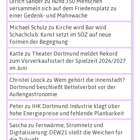
Ulrich Sander
zu
Rund 350 Menschen
versammeln sich auf dem Friedensplatz zu
einer Gedenk- und Mahnwache
Michael Schulz
zu
Kirche wird Bar wird
Schachclub: Kunst setzt im SÖZ auf neue
Formen der Begegnung
Katte
zu
Theater Dortmund meldet Rekord
zum Vorverkaufsstart der Spielzeit 2026/2027
im Juni
Christel Loock
zu
Wem gehört die Innenstadt?
Dortmund beschließt Bettelverbot vor der
Außengastronomie
Peter
zu
IHK Dortmund: Industrie klagt über
hohe Energiepreise und fehlende Planbarkeit
Sascha
zu
Fernwärme, Stromnetz und
Digitalisierung: DEW21 stellt die Weichen für
die Zukunft