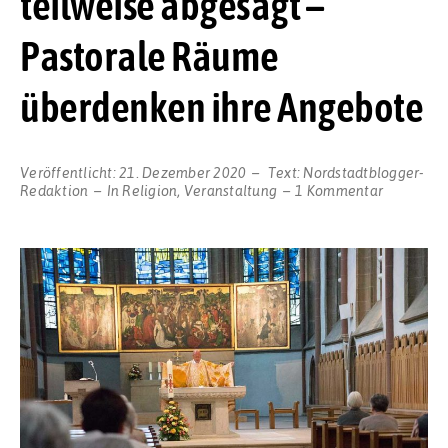
teilweise abgesagt –
Pastorale Räume
überdenken ihre Angebote
Veröffentlicht:
21. Dezember 2020
Text:
Nordstadtblogger-
zu
Redaktion
In
Religion
,
Veranstaltung
1 Kommentar
Auch
Katholisc
Gottesdie
in
Dortmund
teilweise
abgesagt
–
Pastorale
Räume
überdenk
ihre
Angebote