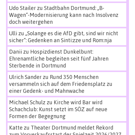
Udo Stailer
zu
Stadtbahn Dortmund: „B-
Wagen“-Modernisierung kann nach Insolvenz
doch weitergehen
Ulli
zu
„Solange es die AfD gibt, sind wir nicht
sicher“: Gedenken an Sinti:zze und Rom:nja
Danii
zu
Hospizdienst Dunkelbunt:
Ehrenamtliche begleiten seit fünf Jahren
Sterbende in Dortmund
Ulrich Sander
zu
Rund 350 Menschen
versammeln sich auf dem Friedensplatz zu
einer Gedenk- und Mahnwache
Michael Schulz
zu
Kirche wird Bar wird
Schachclub: Kunst setzt im SÖZ auf neue
Formen der Begegnung
Katte
zu
Theater Dortmund meldet Rekord
zum Vorverkaufsstart der Spielzeit 2026/2027