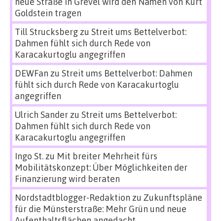
neue Straße in Grevel wird den Namen von Kurt
Goldstein tragen
Till Strucksberg
zu
Streit ums Bettelverbot:
Dahmen fühlt sich durch Rede von
Karacakurtoglu angegriffen
DEWFan
zu
Streit ums Bettelverbot: Dahmen
fühlt sich durch Rede von Karacakurtoglu
angegriffen
Ulrich Sander
zu
Streit ums Bettelverbot:
Dahmen fühlt sich durch Rede von
Karacakurtoglu angegriffen
Ingo St.
zu
Mit breiter Mehrheit fürs
Mobilitätskonzept: Über Möglichkeiten der
Finanzierung wird beraten
Nordstadtblogger-Redaktion
zu
Zukunftspläne
für die Münsterstraße: Mehr Grün und neue
Aufenthaltsflächen angedacht