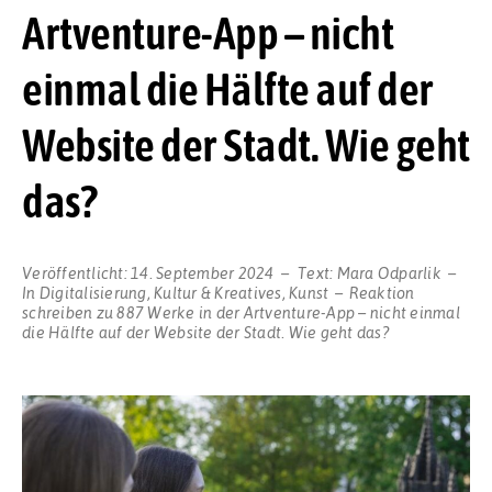
Artventure-App – nicht
einmal die Hälfte auf der
Website der Stadt. Wie geht
das?
Veröffentlicht:
14. September 2024
Text:
Mara Odparlik
In
Digitalisierung
,
Kultur & Kreatives
,
Kunst
Reaktion
schreiben
zu 887 Werke in der Artventure-App – nicht einmal
die Hälfte auf der Website der Stadt. Wie geht das?