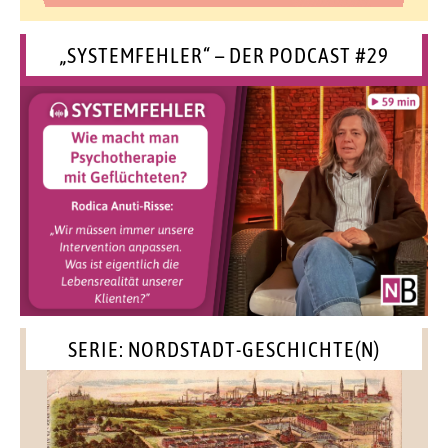
„SYSTEMFEHLER“ – DER PODCAST #29
SERIE: NORDSTADT-GESCHICHTE(N)