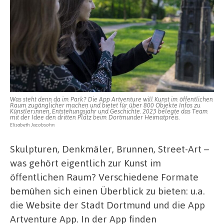
Was steht denn da im Park? Die App Artventure will Kunst im öffentlichen
Raum zugänglicher machen und bietet für über 800 Objekte Infos zu
Künstler:innen, Entstehungsjahr und Geschichte. 2023 belegte das Team
mit der Idee den dritten Platz beim Dortmunder Heimatpreis.
Elisabeth Jacobsohn
Skulpturen, Denkmäler, Brunnen, Street-Art –
was gehört eigentlich zur Kunst im
öffentlichen Raum? Verschiedene Formate
bemühen sich einen Überblick zu bieten: u.a.
die Website der Stadt Dortmund und die App
Artventure App. In der App finden