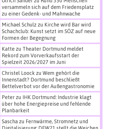
Ulrich Sander
zu
Rund 350 Menschen
versammeln sich auf dem Friedensplatz
zu einer Gedenk- und Mahnwache
Michael Schulz
zu
Kirche wird Bar wird
Schachclub: Kunst setzt im SÖZ auf neue
Formen der Begegnung
Katte
zu
Theater Dortmund meldet
Rekord zum Vorverkaufsstart der
Spielzeit 2026/2027 im Juni
Christel Loock
zu
Wem gehört die
Innenstadt? Dortmund beschließt
Bettelverbot vor der Außengastronomie
Peter
zu
IHK Dortmund: Industrie klagt
über hohe Energiepreise und fehlende
Planbarkeit
Sascha
zu
Fernwärme, Stromnetz und
Digitalisierung: DEW21 stellt die Weichen