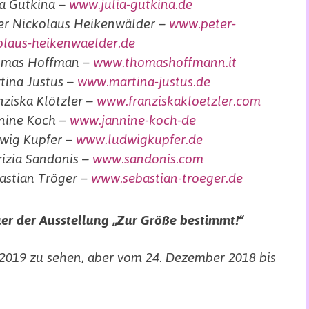
ia Gutkina –
www.julia-gutkina.de
er Nickolaus Heikenwälder –
www.peter-
olaus-heikenwaelder.de
mas Hoffman –
www.thomashoffmann.it
tina Justus –
www.martina-justus.de
nziska Klötzler –
www.franziskakloetzler.com
nine Koch –
www.jannine-koch-de
wig Kupfer –
www.ludwigkupfer.de
rizia Sandonis –
www.sandonis.com
astian Tröger –
www.sebastian-troeger.de
er der Ausstellung „Zur Größe bestimmt!“
 2019 zu sehen, aber
vom 24. Dezember 2018 bis