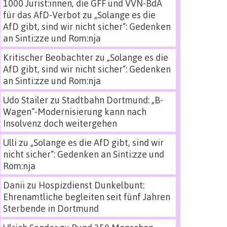
1000 Jurist:innen, die GFF und VVN-BdA
für das AfD-Verbot
zu
„Solange es die
AfD gibt, sind wir nicht sicher“: Gedenken
an Sinti:zze und Rom:nja
Kritischer Beobachter
zu
„Solange es die
AfD gibt, sind wir nicht sicher“: Gedenken
an Sinti:zze und Rom:nja
Udo Stailer
zu
Stadtbahn Dortmund: „B-
Wagen“-Modernisierung kann nach
Insolvenz doch weitergehen
Ulli
zu
„Solange es die AfD gibt, sind wir
nicht sicher“: Gedenken an Sinti:zze und
Rom:nja
Danii
zu
Hospizdienst Dunkelbunt:
Ehrenamtliche begleiten seit fünf Jahren
Sterbende in Dortmund